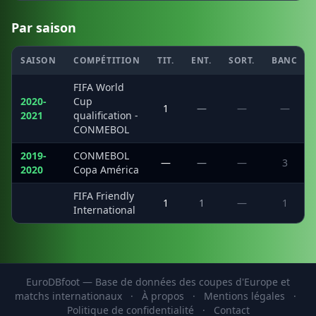
Par saison
SAISON
COMPÉTITION
TIT.
ENT.
SORT.
BANC
FIFA World
2020-
Cup
1
—
—
—
2021
qualification -
CONMEBOL
2019-
CONMEBOL
—
—
—
3
2020
Copa América
FIFA Friendly
·
1
1
—
1
International
EuroDBfoot — Base de données des coupes d'Europe et
matchs internationaux
·
À propos
·
Mentions légales
·
Politique de confidentialité
·
Contact