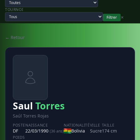
TOURNOI
Filtrer
✕
← Retour
Saul
Torres
Saúl Torres Rojas
POSTE
NAISSANCE
NATIONALITÉ
VILLE
TAILLE
DF
22/03/1990
Bolivia
Sucre
174 cm
(36 ans)
POIDS