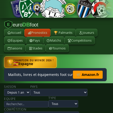
DB
euro
foot
E
Accueil
Pronostics
🏆 Palmarès
Joueurs
Équipes
Pays
Matchs
Compétitions
Saisons
Stades
Tournois
CHAMPION DU MONDE 2026 !
🏆
Espagne
Maillots, livres et équipements foot sur
🛒 Amazon.fr
SAISON
PAYS
TYPE
EQUIPE
COMPÉTITION