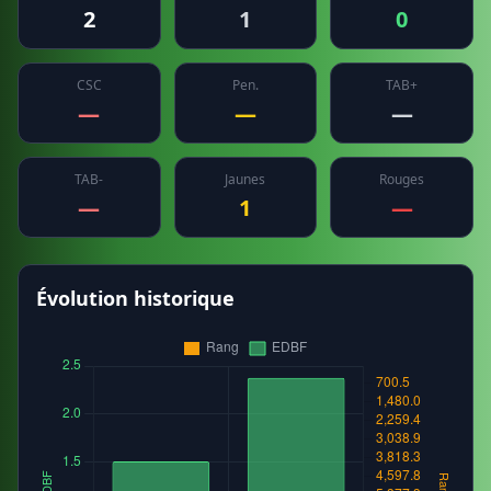
2
1
0
CSC
Pen.
TAB+
—
—
—
TAB-
Jaunes
Rouges
—
1
—
Évolution historique