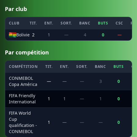
Par club
CLUB
TIT.
ENT.
SORT.
BANC
BUTS
CSC
PE
Bolivie
2
1
—
4
0
—
Par compétition
COMPÉTITION
TIT.
ENT.
SORT.
BANC
BUTS
CS
CONMEBOL
—
—
—
3
0
Copa América
FIFA Friendly
1
1
—
1
0
International
FIFA World
Cup
1
—
—
—
0
qualification -
CONMEBOL