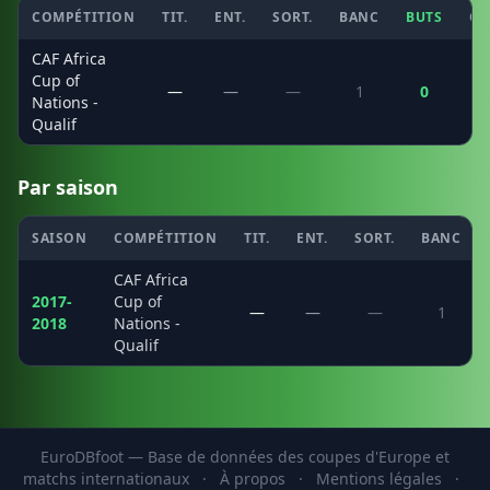
COMPÉTITION
TIT.
ENT.
SORT.
BANC
BUTS
CS
CAF Africa
Cup of
—
—
—
1
0
Nations -
Qualif
Par saison
SAISON
COMPÉTITION
TIT.
ENT.
SORT.
BANC
CAF Africa
2017-
Cup of
—
—
—
1
2018
Nations -
Qualif
EuroDBfoot — Base de données des coupes d'Europe et
matchs internationaux
·
À propos
·
Mentions légales
·