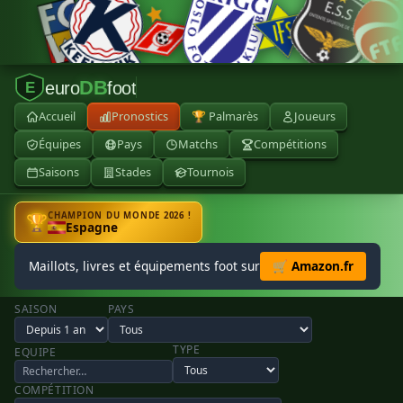
DB
euro
foot
E
Accueil
Pronostics
🏆 Palmarès
Joueurs
Équipes
Pays
Matchs
Compétitions
Saisons
Stades
Tournois
CHAMPION DU MONDE 2026 !
🏆
Espagne
Maillots, livres et équipements foot sur
🛒 Amazon.fr
SAISON
PAYS
TYPE
EQUIPE
COMPÉTITION