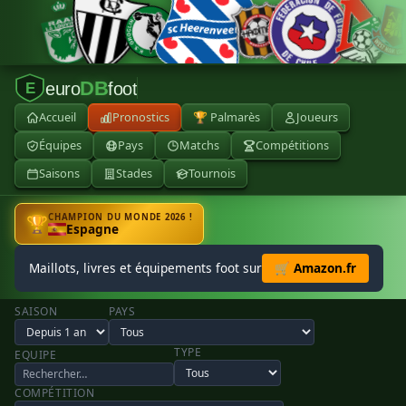
DB
euro
foot
E
Accueil
Pronostics
🏆 Palmarès
Joueurs
Équipes
Pays
Matchs
Compétitions
Saisons
Stades
Tournois
CHAMPION DU MONDE 2026 !
🏆
Espagne
Maillots, livres et équipements foot sur
🛒 Amazon.fr
SAISON
PAYS
TYPE
EQUIPE
COMPÉTITION