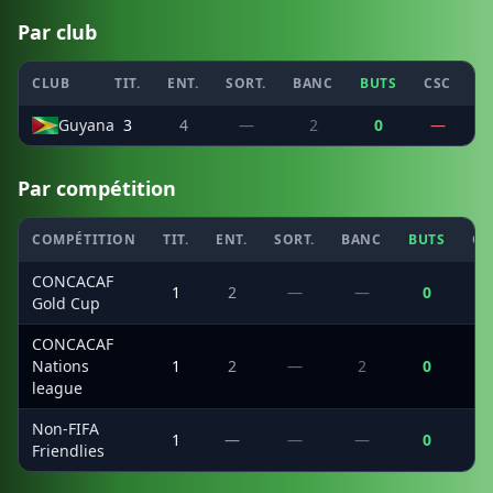
Par club
CLUB
TIT.
ENT.
SORT.
BANC
BUTS
CSC
P
Guyana
3
4
—
2
0
—
Par compétition
COMPÉTITION
TIT.
ENT.
SORT.
BANC
BUTS
CS
CONCACAF
1
2
—
—
0
Gold Cup
CONCACAF
Nations
1
2
—
2
0
league
Non-FIFA
1
—
—
—
0
Friendlies