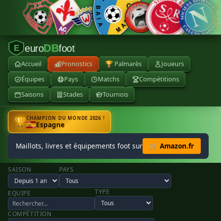
DB
euro
foot
E
Accueil
Pronostics
🏆 Palmarès
Joueurs
Équipes
Pays
Matchs
Compétitions
Saisons
Stades
Tournois
CHAMPION DU MONDE 2026 !
🏆
Espagne
Maillots, livres et équipements foot sur
🛒 Amazon.fr
SAISON
PAYS
TYPE
EQUIPE
COMPÉTITION