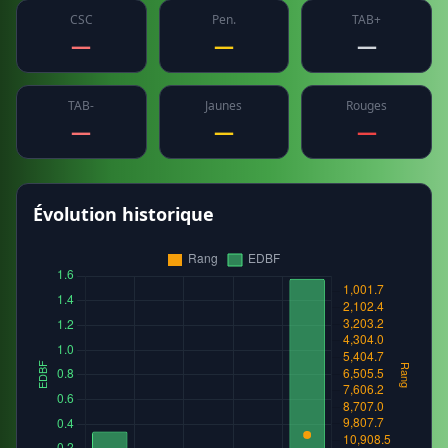
CSC
Pen.
TAB+
—
—
—
TAB-
Jaunes
Rouges
—
—
—
Évolution historique