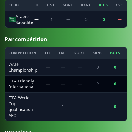
CLUB
TIT.
ENT.
SORT.
BANC
BUTS
CSC
Arabie
—
1
—
5
0
—
Saoudite
Par compétition
COMPÉTITION
TIT.
ENT.
SORT.
BANC
BUTS
C
WAFF
—
—
—
3
0
Championship
FIFA Friendly
—
—
—
2
0
International
FIFA World
Cup
—
1
—
—
0
qualification -
AFC