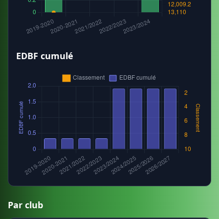
EDBF cumulé
Par club