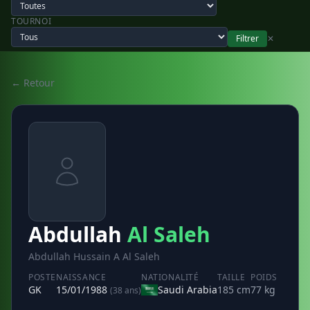
TOURNOI
Filtrer
✕
← Retour
Abdullah
Al Saleh
Abdullah Hussain A Al Saleh
POSTE
NAISSANCE
NATIONALITÉ
TAILLE
POIDS
GK
15/01/1988
Saudi Arabia
185 cm
77 kg
(38 ans)