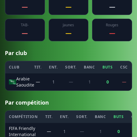
—
—
—
TAB-
Jaunes
Rouges
—
—
—
Par club
CLUB
TIT.
ENT.
SORT.
BANC
BUTS
CSC
Arabie
—
1
—
1
0
—
Saoudite
Par compétition
COMPÉTITION
TIT.
ENT.
SORT.
BANC
BUTS
CS
FIFA Friendly
—
1
—
1
0
International