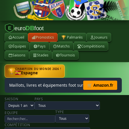
DB
euro
foot
E
Accueil
Pronostics
🏆 Palmarès
Joueurs
Équipes
Pays
Matchs
Compétitions
Saisons
Stades
Tournois
CHAMPION DU MONDE 2026 !
🏆
Espagne
Maillots, livres et équipements foot sur
🛒 Amazon.fr
SAISON
PAYS
TYPE
EQUIPE
COMPÉTITION