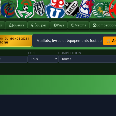
ès
Joueurs
Équipes
Pays
Matchs
Compétition
N DU MONDE 2026 !
Maillots, livres et équipements foot sur
🛒 A
agne
TYPE
COMPÉTITION