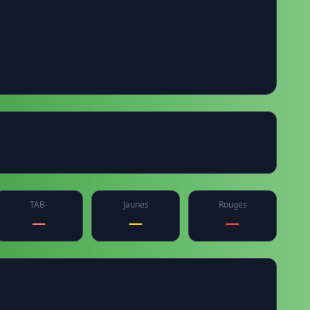
TAB-
Jaunes
Rouges
—
—
—