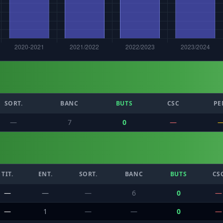
SORT.
BANC
BUTS
CSC
PE
—
7
0
—
TIT.
ENT.
SORT.
BANC
BUTS
CS
—
—
—
6
0
—
—
1
—
—
0
—