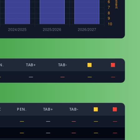
N.
TAB+
TAB-
🟨
🟥
—
—
—
—
—
C
PEN.
TAB+
TAB-
🟨
🟥
—
—
—
—
—
—
—
—
—
—