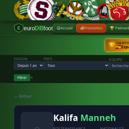
DB
euro
foot
Accueil
Pronostics
🏆 Palmar
E
CHAMPIO
🏆
Esp
SAISON
PAYS
EQUIPE
Filtrer
✕
← Retour
Kalifa
Manneh
POSTE
NAISSANCE
NATIONALITÉ