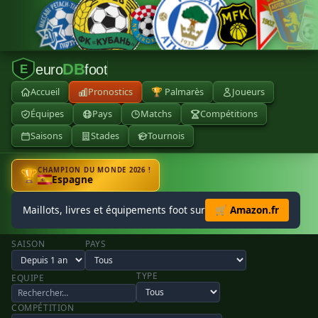
DB
euro
foot
E
Accueil
Pronostics
🏆 Palmarès
Joueurs
Équipes
Pays
Matchs
Compétitions
Saisons
Stades
Tournois
CHAMPION DU MONDE 2026 !
🏆
Espagne
Maillots, livres et équipements foot sur
🛒 Amazon.fr
SAISON
PAYS
TYPE
EQUIPE
COMPÉTITION