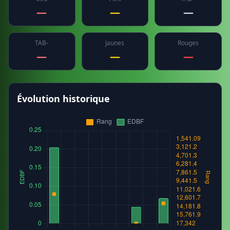
—
—
—
TAB-
Jaunes
Rouges
—
—
—
Évolution historique