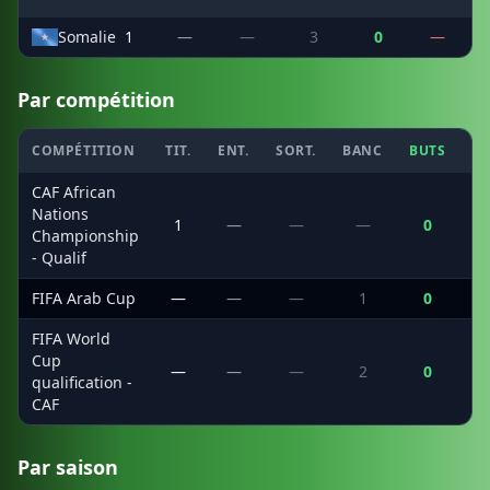
Somalie
1
—
—
3
0
—
Par compétition
COMPÉTITION
TIT.
ENT.
SORT.
BANC
BUTS
C
CAF African
Nations
1
—
—
—
0
Championship
- Qualif
FIFA Arab Cup
—
—
—
1
0
FIFA World
Cup
—
—
—
2
0
qualification -
CAF
Par saison