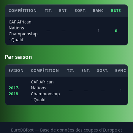
COMPÉTITION
TIT.
ENT.
SORT.
BANC
BUTS
C
CAF African
Nations
—
—
—
1
0
Championship
- Qualif
Par saison
SAISON
COMPÉTITION
TIT.
ENT.
SORT.
BANC
CAF African
2017-
Nations
—
—
—
1
2018
Championship
- Qualif
EuroDBfoot — Base de données des coupes d'Europe et