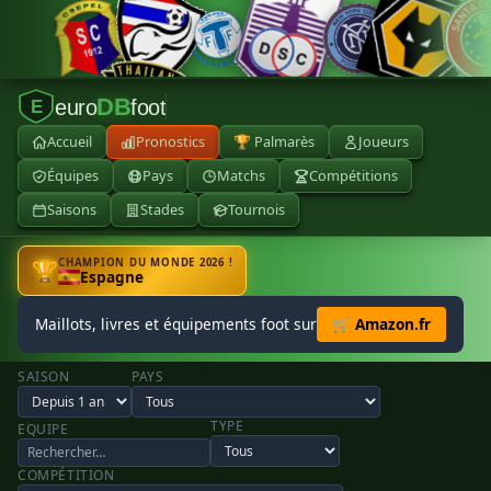
DB
euro
foot
E
Accueil
Pronostics
🏆 Palmarès
Joueurs
Équipes
Pays
Matchs
Compétitions
Saisons
Stades
Tournois
CHAMPION DU MONDE 2026 !
🏆
Espagne
Maillots, livres et équipements foot sur
🛒 Amazon.fr
SAISON
PAYS
TYPE
EQUIPE
COMPÉTITION