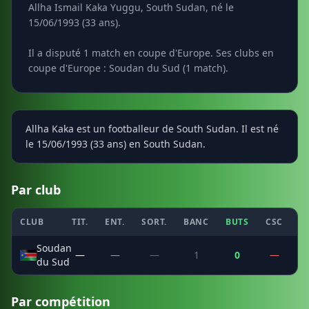
Allha Ismail Kaka Yuggu, South Sudan, né le
15/06/1993 (33 ans).
Il a disputé 1 match en coupe d'Europe. Ses clubs en
coupe d'Europe : Soudan du Sud (1 match).
Allha Kaka est un footballeur de South Sudan. Il est né
le 15/06/1993 (33 ans) en South Sudan.
Par club
CLUB
TIT.
ENT.
SORT.
BANC
BUTS
CSC
P
Soudan
—
—
—
1
0
—
du Sud
Par compétition