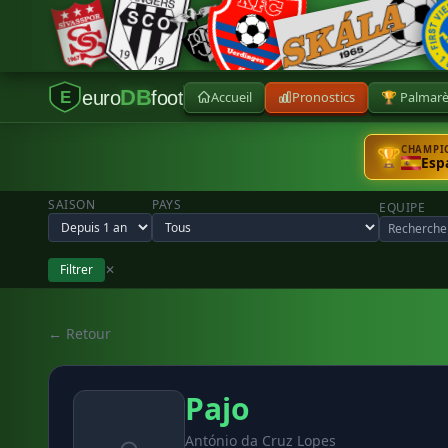
DB
euro
foot
Accueil
Pronostics
🏆 Palmar
E
CHAMPIO
🏆
Esp
SAISON
PAYS
EQUIPE
Filtrer
✕
← Retour
Pajo
António da Cruz Lopes