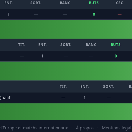
ENT.
SORT.
BANC
BUTS
CSC
1
—
—
0
—
TIT.
ENT.
SORT.
BANC
BUTS
—
1
—
—
0
TIT.
ENT.
SORT.
B
ualif
—
1
—
'Europe et matchs internationaux
·
À propos
·
Mentions légal