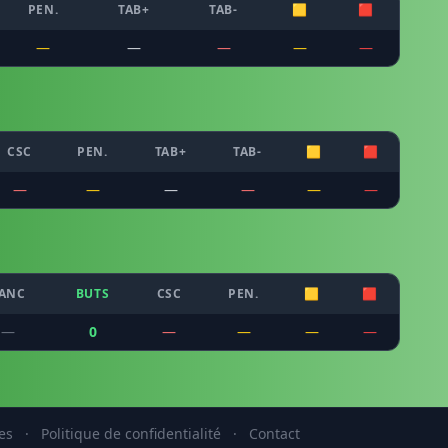
PEN.
TAB+
TAB-
🟨
🟥
—
—
—
—
—
CSC
PEN.
TAB+
TAB-
🟨
🟥
—
—
—
—
—
—
ANC
BUTS
CSC
PEN.
🟨
🟥
—
0
—
—
—
—
es
·
Politique de confidentialité
·
Contact