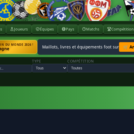
ès
Joueurs
Équipes
Pays
Matchs
Compétition
N DU MONDE 2026 !
Maillots, livres et équipements foot sur
🛒 A
agne
TYPE
COMPÉTITION