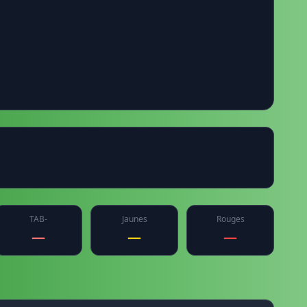
TAB-
Jaunes
Rouges
—
—
—