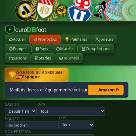
DB
euro
foot
E
Accueil
Pronostics
🏆 Palmarès
Joueurs
Équipes
Pays
Matchs
Compétitions
Saisons
Stades
Tournois
CHAMPION DU MONDE 2026 !
🏆
Espagne
Maillots, livres et équipements foot sur
🛒 Amazon.fr
SAISON
PAYS
TYPE
EQUIPE
COMPÉTITION