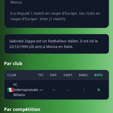
Monza.
Il a disputé 1 match en coupe d'Europe. Ses clubs en
coupe d'Europe : Inter (1 match).
Gabriele Zappa est un footballeur italien. Il est né le
22/12/1999 (26 ans) à Monza en Italie.
Par club
CLUB
TIT.
ENT.
SORT.
BANC
BUTS
C
FC
Internazionale
—
—
—
1
0
Milano
Par compétition