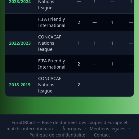
2023/2024
Nations
—
1
—
1
league
FIFA Friendly
·
2
—
1
—
International
CONCACAF
2022/2023
Nations
1
1
1
—
league
FIFA Friendly
·
2
—
1
—
International
CONCACAF
2018-2019
Nations
2
—
—
—
league
EuroDBfoot — Base de données des coupes d'Europe et
matchs internationaux
·
À propos
·
Mentions légales
·
Politique de confidentialité
·
Contact