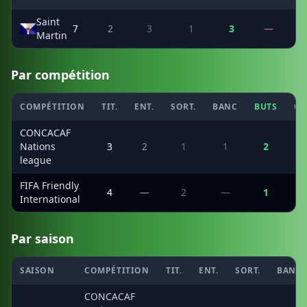
Saint
7
2
3
1
3
—
Martin
Par compétition
COMPÉTITION
TIT.
ENT.
SORT.
BANC
BUTS
CS
CONCACAF
Nations
3
2
1
1
2
league
FIFA Friendly
4
—
2
—
1
International
Par saison
SAISON
COMPÉTITION
TIT.
ENT.
SORT.
BANC
CONCACAF