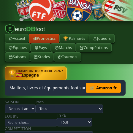
DB
euro
foot
E
Accueil
Pronostics
🏆 Palmarès
Joueurs
Équipes
Pays
Matchs
Compétitions
Saisons
Stades
Tournois
CHAMPION DU MONDE 2026 !
🏆
Espagne
Maillots, livres et équipements foot sur
🛒 Amazon.fr
SAISON
PAYS
TYPE
EQUIPE
COMPÉTITION