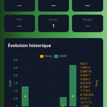
—
—
—
TAB-
Jaunes
Rouges
—
1
—
Évolution historique