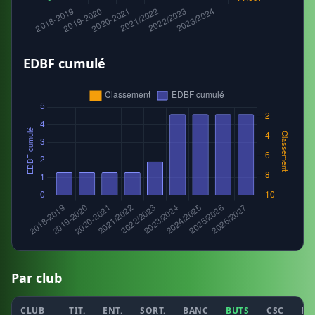
EDBF cumulé
Par club
CLUB
TIT.
ENT.
SORT.
BANC
BUTS
CSC
PE