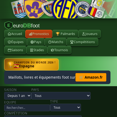
DB
euro
foot
E
Accueil
Pronostics
🏆 Palmarès
Joueurs
Équipes
Pays
Matchs
Compétitions
Saisons
Stades
Tournois
CHAMPION DU MONDE 2026 !
🏆
Espagne
Maillots, livres et équipements foot sur
🛒 Amazon.fr
SAISON
PAYS
TYPE
EQUIPE
COMPÉTITION