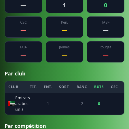
—
1
0
CSC
Pen.
TAB+
—
—
—
TAB-
Jaunes
Rouges
—
—
—
Par club
CLUB
TIT.
ENT.
SORT.
BANC
BUTS
CSC
P
Emirats
arabes
—
1
—
2
0
—
unis
Par compétition