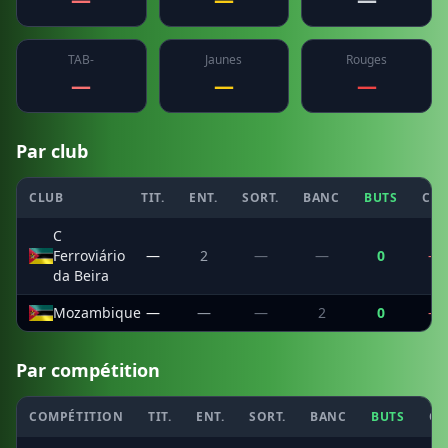
TAB-
Jaunes
Rouges
—
—
—
Par club
CLUB
TIT.
ENT.
SORT.
BANC
BUTS
CSC
C
Ferroviário
—
2
—
—
0
—
da Beira
Mozambique
—
—
—
2
0
—
Par compétition
COMPÉTITION
TIT.
ENT.
SORT.
BANC
BUTS
CS