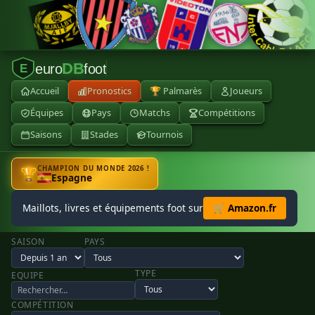
DB
euro
foot
E
Accueil
Pronostics
🏆 Palmarès
Joueurs
Équipes
Pays
Matchs
Compétitions
Saisons
Stades
Tournois
CHAMPION DU MONDE 2026 !
🏆
Espagne
Maillots, livres et équipements foot sur
🛒 Amazon.fr
SAISON
PAYS
TYPE
EQUIPE
COMPÉTITION