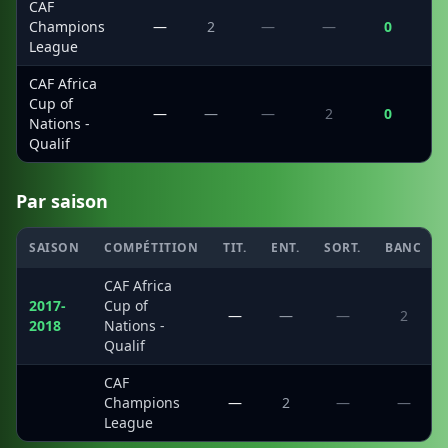
CAF
Champions
—
2
—
—
0
League
CAF Africa
Cup of
—
—
—
2
0
Nations -
Qualif
Par saison
SAISON
COMPÉTITION
TIT.
ENT.
SORT.
BANC
CAF Africa
2017-
Cup of
—
—
—
2
2018
Nations -
Qualif
CAF
·
Champions
—
2
—
—
League