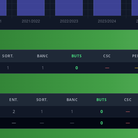
SORT.
BANC
BUTS
CSC
PE
1
1
0
—
ENT.
SORT.
BANC
BUTS
CSC
2
1
1
0
—
—
—
—
0
—