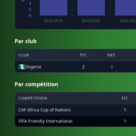
Par club
CLUB
TIT.
ENT.
Nigeria
2
2
Par compétition
COMPÉTITION
TIT.
CAF Africa Cup of Nations
1
FIFA Friendly International
1