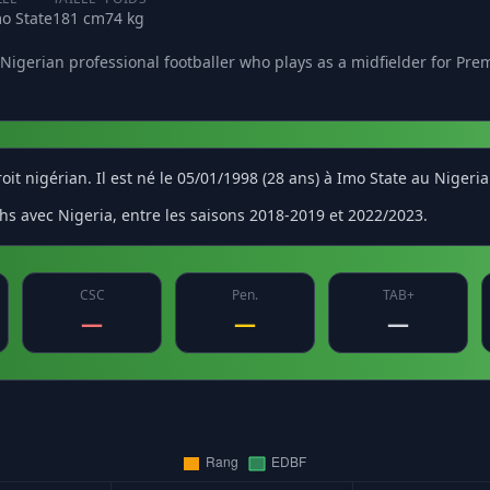
o State
181 cm
74 kg
 Nigerian professional footballer who plays as a midfielder for Pre
roit nigérian. Il est né le 05/01/1998 (28 ans) à Imo State au Nigeri
hs avec Nigeria, entre les saisons 2018-2019 et 2022/2023.
CSC
Pen.
TAB+
—
—
—