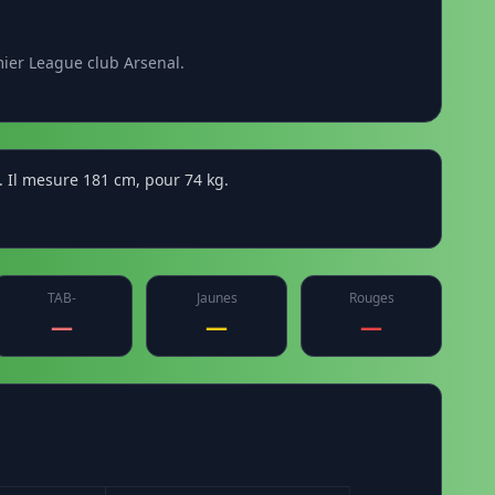
mier League club Arsenal.
a. Il mesure 181 cm, pour 74 kg.
TAB-
Jaunes
Rouges
—
—
—