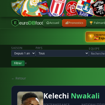
DB
euro
foot
Accueil
Pronostics
🏆 Palmar
E
CHAMPIO
🏆
Esp
SAISON
PAYS
EQUIPE
Filtrer
✕
← Retour
Kelechi
Nwakali
POSTE
NAISSANCE
NATIONALITÉ
VI