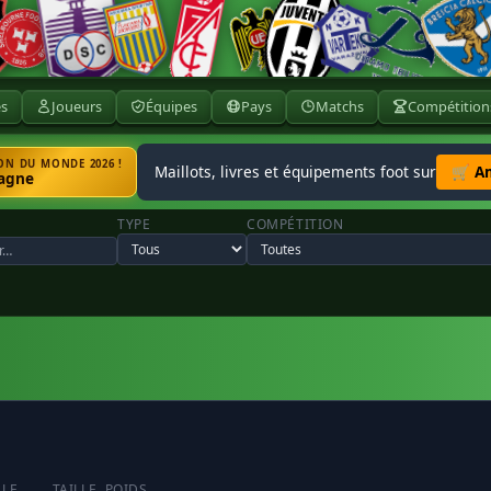
ès
Joueurs
Équipes
Pays
Matchs
Compétition
N DU MONDE 2026 !
Maillots, livres et équipements foot sur
🛒 A
agne
TYPE
COMPÉTITION
LLE
TAILLE
POIDS