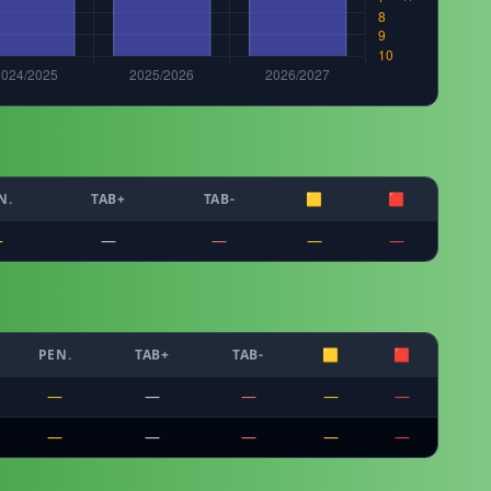
N.
TAB+
TAB-
🟨
🟥
—
—
—
—
—
PEN.
TAB+
TAB-
🟨
🟥
—
—
—
—
—
—
—
—
—
—