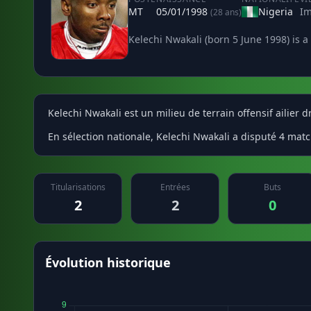
MT
05/01/1998
Nigeria
Im
(28 ans)
Kelechi Nwakali (born 5 June 1998) is a
Kelechi Nwakali est un milieu de terrain offensif ailier d
En sélection nationale, Kelechi Nwakali a disputé 4 matc
Titularisations
Entrées
Buts
2
2
0
Évolution historique