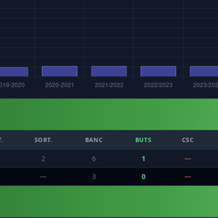
.
SORT.
BANC
BUTS
CSC
2
6
1
—
—
3
0
—