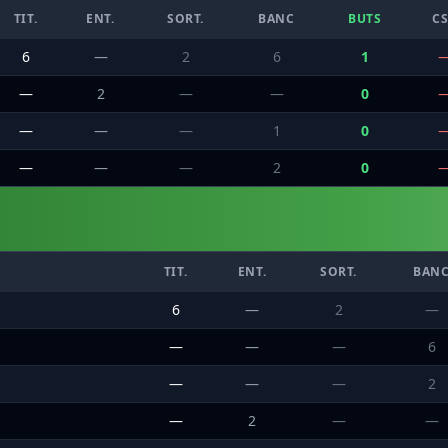
TIT.
ENT.
SORT.
BANC
BUTS
C
6
—
2
6
1
—
2
—
—
0
—
—
—
1
0
—
—
—
2
0
TIT.
ENT.
SORT.
BAN
6
—
2
—
—
—
—
6
—
—
—
2
—
2
—
—