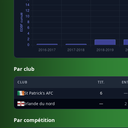
Par club
CLUB
TIT.
ENT
St Patrick's AFC
6
—
Irlande du nord
—
2
Par compétition