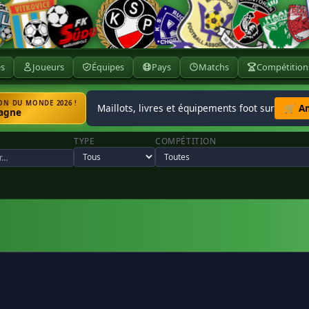
ès
Joueurs
Équipes
Pays
Matchs
Compétition
N DU MONDE 2026 !
Maillots, livres et équipements foot sur
🛒 A
agne
TYPE
COMPÉTITION