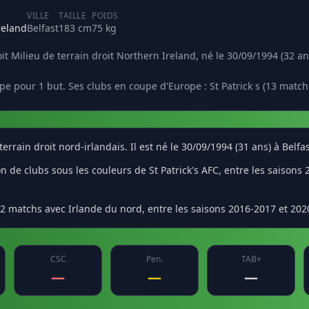
VILLE
TAILLE
POIDS
reland
Belfast
183 cm
75 kg
 Milieu de terrain droit Northern Ireland, né le 30/09/1994 (32 ans)
e pour 1 but. Ses clubs en coupe d'Europe : St Patrick s (13 matchs
rrain droit nord-irlandais. Il est né le 30/09/1994 (31 ans) à Belf
e clubs sous les couleurs de St Patrick's AFC, entre les saisons 20
2 matchs avec Irlande du nord, entre les saisons 2016-2017 et 202
CSC
Pen.
TAB+
—
—
—