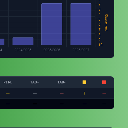
PEN.
TAB+
TAB-
🟨
🟥
—
—
—
1
—
—
—
—
—
—