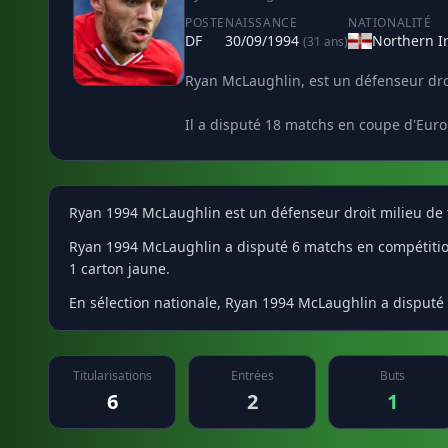
POSTE
NAISSANCE
NATIONALITÉ
DF
30/09/1994
Northern I
(31 ans)
Ryan McLaughlin, est un défenseur droit
Il a disputé 18 matchs en coupe d'Europ
Ryan 1994 McLaughlin est un défenseur droit milieu de te
Ryan 1994 McLaughlin a disputé 6 matchs en compétition d
1 carton jaune.
En sélection nationale, Ryan 1994 McLaughlin a disputé 
Titularisations
Entrées
Buts
6
2
1