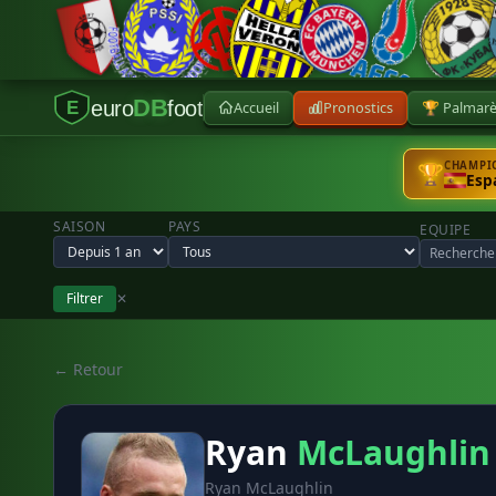
DB
euro
foot
Accueil
Pronostics
🏆 Palmar
E
CHAMPIO
🏆
Esp
SAISON
PAYS
EQUIPE
Filtrer
✕
← Retour
Ryan
McLaughlin
Ryan McLaughlin