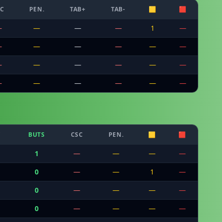
SC
PEN.
TAB+
TAB-
🟨
🟥
—
—
—
—
1
—
—
—
—
—
—
—
—
—
—
—
—
—
—
—
—
—
—
—
C
BUTS
CSC
PEN.
🟨
🟥
1
—
—
—
—
0
—
—
1
—
0
—
—
—
—
0
—
—
—
—