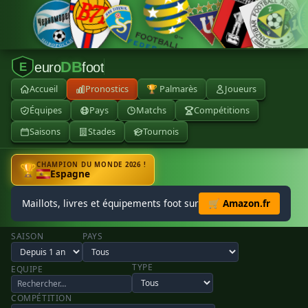
DB
euro
foot
E
Accueil
Pronostics
🏆 Palmarès
Joueurs
Équipes
Pays
Matchs
Compétitions
Saisons
Stades
Tournois
CHAMPION DU MONDE 2026 !
🏆
Espagne
Maillots, livres et équipements foot sur
🛒 Amazon.fr
SAISON
PAYS
TYPE
EQUIPE
COMPÉTITION