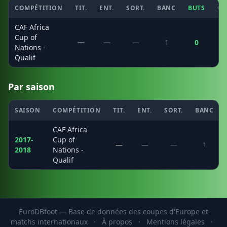
COMPÉTITION
TIT.
ENT.
SORT.
BANC
BUTS
CS
CAF Africa
Cup of
—
—
—
1
0
Nations -
Qualif
Par saison
SAISON
COMPÉTITION
TIT.
ENT.
SORT.
BANC
CAF Africa
2017-
Cup of
—
—
—
1
2018
Nations -
Qualif
EuroDBfoot — Base de données des coupes d'Europe et
matchs internationaux
·
À propos
·
Mentions légales
·