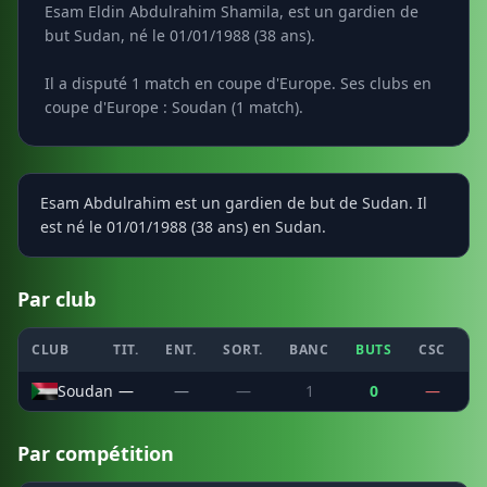
Esam Eldin Abdulrahim Shamila, est un gardien de
but Sudan, né le 01/01/1988 (38 ans).
Il a disputé 1 match en coupe d'Europe. Ses clubs en
coupe d'Europe : Soudan (1 match).
Esam Abdulrahim est un gardien de but de Sudan. Il
est né le 01/01/1988 (38 ans) en Sudan.
Par club
CLUB
TIT.
ENT.
SORT.
BANC
BUTS
CSC
P
Soudan
—
—
—
1
0
—
Par compétition