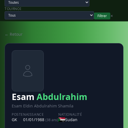
TOURNOI
Filtrer
✕
← Retour
Esam
Abdulrahim
Esam Eldin Abdulrahim Shamila
POSTE
NAISSANCE
NATIONALITÉ
GK
01/01/1988
Sudan
(38 ans)