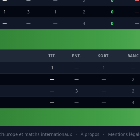
—
—
—
2
0
—
1
3
1
2
0
—
—
—
—
4
0
—
TIT.
ENT.
SORT.
BANC
1
—
1
—
—
—
—
2
—
3
—
2
—
—
—
4
'Europe et matchs internationaux
·
À propos
·
Mentions légal