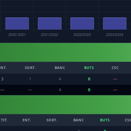
ENT.
SORT.
BANC
BUTS
CSC
3
1
4
0
—
—
—
4
0
—
TIT.
ENT.
SORT.
BANC
BUTS
CS