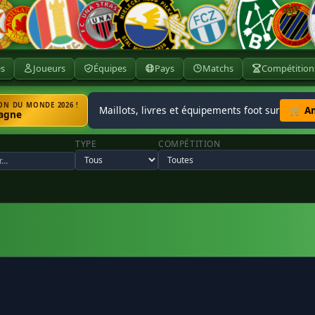
ès
Joueurs
Équipes
Pays
Matchs
Compétition
N DU MONDE 2026 !
Maillots, livres et équipements foot sur
🛒 A
agne
TYPE
COMPÉTITION