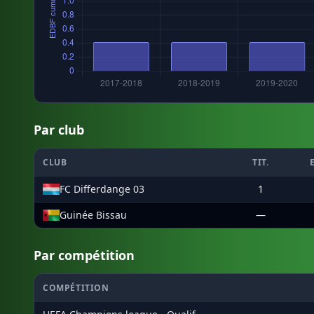
Par club
CLUB
TIT.
FC Differdange 03
1
Guinée Bissau
—
Par compétition
COMPÉTITION