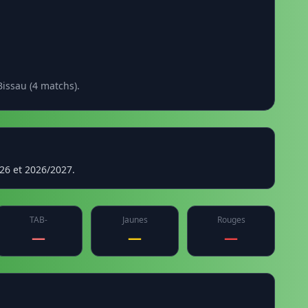
issau (4 matchs).
026 et 2026/2027.
TAB-
Jaunes
Rouges
—
—
—