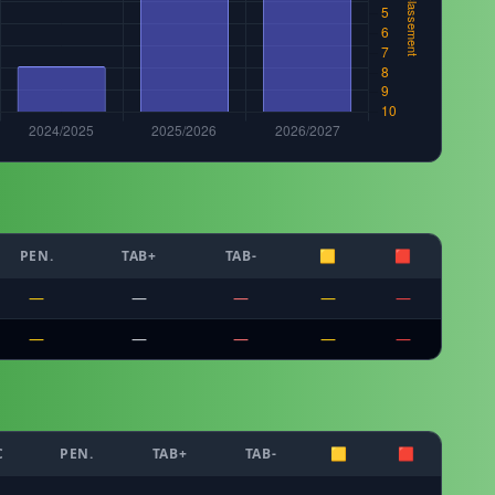
PEN.
TAB+
TAB-
🟨
🟥
—
—
—
—
—
—
—
—
—
—
C
PEN.
TAB+
TAB-
🟨
🟥