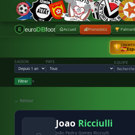
DB
euro
foot
Accueil
Pronostics
🏆 Palmar
E
CHAMPIO
🏆
Esp
SAISON
PAYS
EQUIPE
Filtrer
✕
← Retour
Joao
Ricciulli
João Pedro Gomes Ricciulli