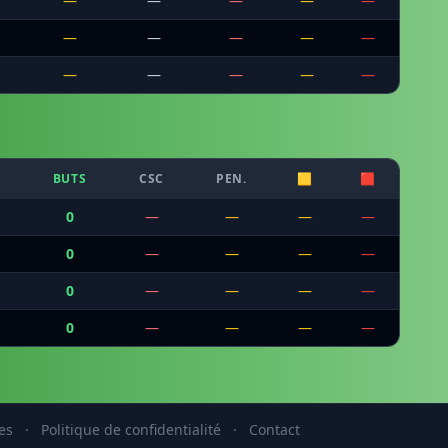
—
—
—
—
—
—
—
—
—
—
—
—
—
—
—
BUTS
CSC
PEN.
🟨
🟥
0
—
—
—
—
0
—
—
—
—
0
—
—
—
—
0
—
—
—
—
es
·
Politique de confidentialité
·
Contact