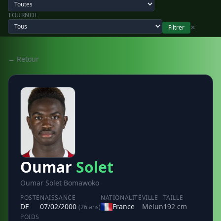
TOURNOI
Filtrer
✕
← Retour
Oumar
Solet
Oumar Solet Bomawoko
POSTE
NAISSANCE
NATIONALITÉ
VILLE
TAILLE
DF
07/02/2000
France
Melun
192 cm
(26 ans)
POIDS