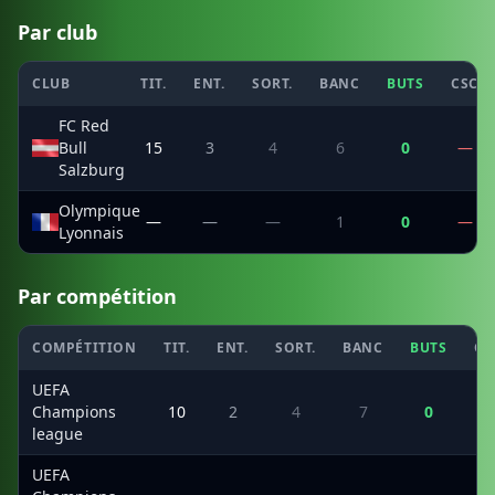
Par club
CLUB
TIT.
ENT.
SORT.
BANC
BUTS
CSC
FC Red
Bull
15
3
4
6
0
—
Salzburg
Olympique
—
—
—
1
0
—
Lyonnais
Par compétition
COMPÉTITION
TIT.
ENT.
SORT.
BANC
BUTS
CS
UEFA
Champions
10
2
4
7
0
league
UEFA