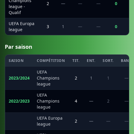
Champions
2
—
—
—
0
league -
Qualif
UEFA Europa
3
1
—
—
0
league
Par saison
SAISON
COMPÉTITION
TIT.
ENT.
SORT.
BANC
UEFA
2023/2024
Champions
2
1
1
—
league
UEFA
2022/2023
Champions
4
—
2
—
league
UEFA Europa
·
2
—
—
—
league