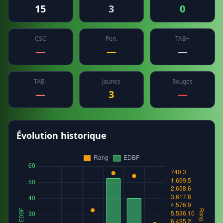
15
3
0
CSC
Pen.
TAB+
—
—
—
TAB-
Jaunes
Rouges
—
3
—
Évolution historique