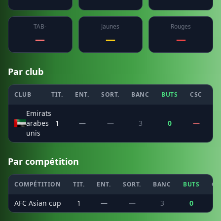
TAB-
Jaunes
Rouges
—
—
—
Par club
CLUB
TIT.
ENT.
SORT.
BANC
BUTS
CSC
P
Emirats
arabes
1
—
—
3
0
—
unis
Par compétition
COMPÉTITION
TIT.
ENT.
SORT.
BANC
BUTS
CS
AFC Asian cup
1
—
—
3
0