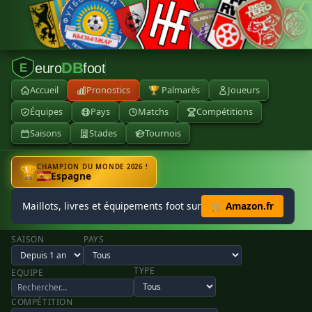
DB
euro
foot
E
Accueil
Pronostics
🏆 Palmarès
Joueurs
Équipes
Pays
Matchs
Compétitions
Saisons
Stades
Tournois
CHAMPION DU MONDE 2026 !
🏆
Espagne
Maillots, livres et équipements foot sur
🛒 Amazon.fr
SAISON
PAYS
TYPE
EQUIPE
COMPÉTITION