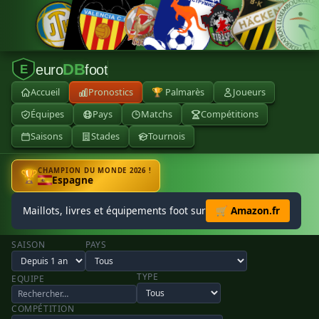
DB
euro
foot
E
Accueil
Pronostics
🏆 Palmarès
Joueurs
Équipes
Pays
Matchs
Compétitions
Saisons
Stades
Tournois
CHAMPION DU MONDE 2026 !
🏆
Espagne
Maillots, livres et équipements foot sur
🛒 Amazon.fr
SAISON
PAYS
TYPE
EQUIPE
COMPÉTITION