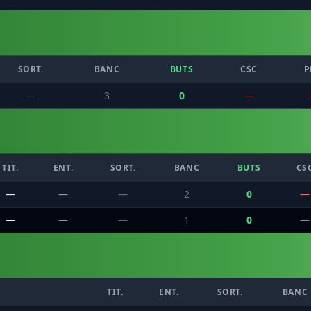
SORT.
BANC
BUTS
CSC
P
—
3
0
—
TIT.
ENT.
SORT.
BANC
BUTS
CS
—
—
—
2
0
—
—
—
—
1
0
—
TIT.
ENT.
SORT.
BANC