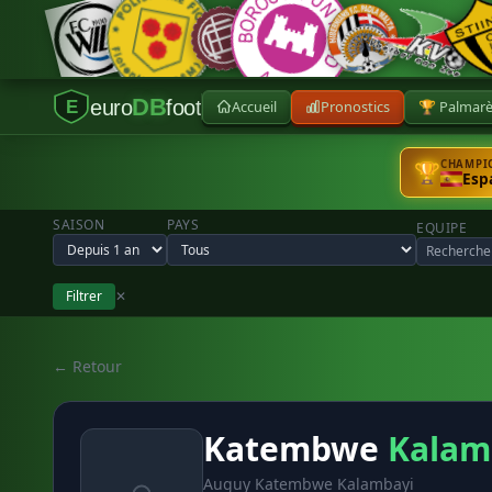
DB
euro
foot
Accueil
Pronostics
🏆 Palmar
E
CHAMPIO
🏆
Esp
SAISON
PAYS
EQUIPE
Filtrer
✕
← Retour
Katembwe
Kalam
Auguy Katembwe Kalambayi