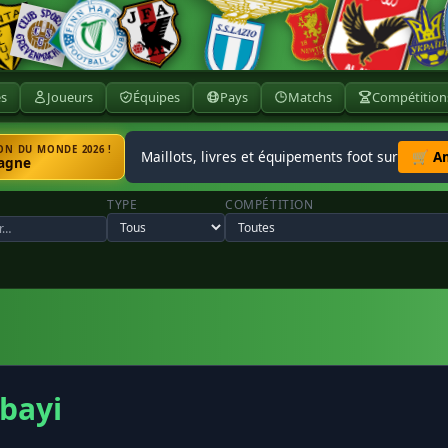
ès
Joueurs
Équipes
Pays
Matchs
Compétition
N DU MONDE 2026 !
Maillots, livres et équipements foot sur
🛒 A
agne
TYPE
COMPÉTITION
bayi