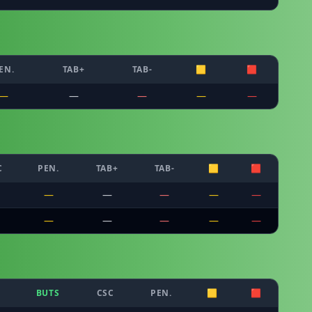
EN.
TAB+
TAB-
🟨
🟥
—
—
—
—
—
C
PEN.
TAB+
TAB-
🟨
🟥
—
—
—
—
—
—
—
—
—
—
BUTS
CSC
PEN.
🟨
🟥