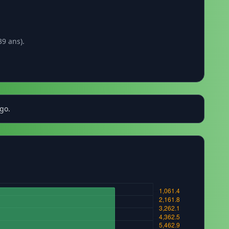
9 ans).
go.