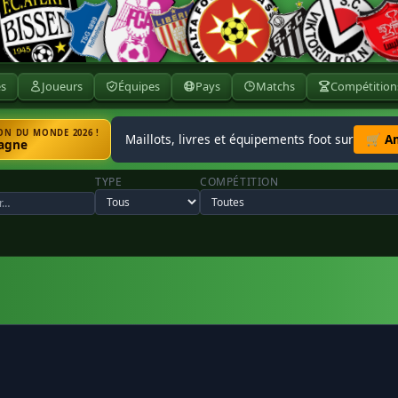
ès
Joueurs
Équipes
Pays
Matchs
Compétition
N DU MONDE 2026 !
Maillots, livres et équipements foot sur
🛒 A
agne
TYPE
COMPÉTITION