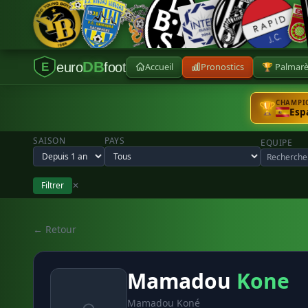
DB
euro
foot
Accueil
Pronostics
🏆 Palmar
E
CHAMPIO
🏆
Esp
SAISON
PAYS
EQUIPE
Filtrer
✕
← Retour
Mamadou
Kone
Mamadou Koné