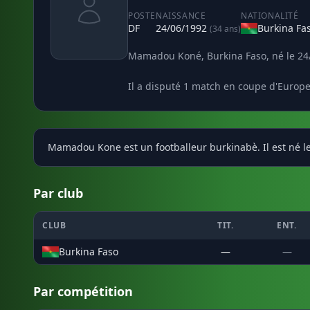
POSTE
NAISSANCE
NATIONALITÉ
DF
24/06/1992
Burkina Fa
(34 ans)
Mamadou Koné, Burkina Faso, né le 24/
Il a disputé 1 match en coupe d'Europe
Mamadou Kone est un footballeur burkinabè. Il est né le
Par club
CLUB
TIT.
ENT.
Burkina Faso
—
—
Par compétition