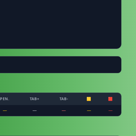
PEN.
TAB+
TAB-
🟨
🟥
—
—
—
—
—