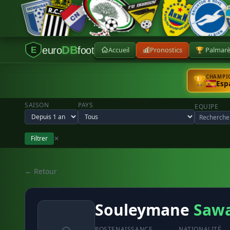
DB
euro
foot
Accueil
Pronostics
🏆 Palmar
E
CHAMPIO
🏆
Esp
SAISON
PAYS
EQUIPE
Filtrer
✕
← Retour
Souleymane
Saw
POSTE
NAISSANCE
NATIONALITÉ