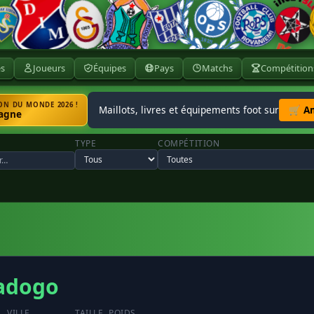
ès
Joueurs
Équipes
Pays
Matchs
Compétition
N DU MONDE 2026 !
Maillots, livres et équipements foot sur
🛒 A
agne
TYPE
COMPÉTITION
adogo
VILLE
TAILLE
POIDS