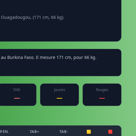
 à Ouagadougou, (171 cm, 66 kg).
 au Burkina Faso. Il mesure 171 cm, pour 66 kg.
TAB-
Jaunes
Rouges
—
—
—
PEN.
TAB+
TAB-
🟨
🟥