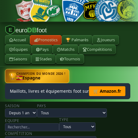
DB
euro
foot
E
Accueil
Pronostics
🏆 Palmarès
Joueurs
Équipes
Pays
Matchs
Compétitions
Saisons
Stades
Tournois
CHAMPION DU MONDE 2026 !
🏆
Espagne
Maillots, livres et équipements foot sur
🛒 Amazon.fr
SAISON
PAYS
TYPE
EQUIPE
COMPÉTITION