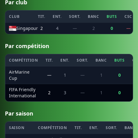
Par club
CLUB
TIT.
ENT.
SORT.
BANC
BUTS
CSC
Singapour
2
4
—
2
0
—
Par compétition
COMPÉTITION
TIT.
ENT.
SORT.
BANC
BUTS
CS
AirMarine
—
1
—
1
0
Cup
FIFA Friendly
2
3
—
1
0
International
Par saison
SAISON
COMPÉTITION
TIT.
ENT.
SORT.
BANC