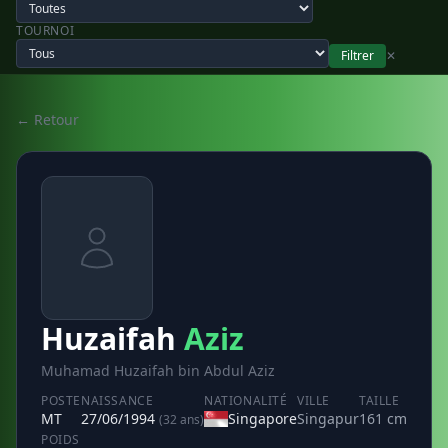
TOURNOI
Filtrer
✕
← Retour
Huzaifah
Aziz
Muhamad Huzaifah bin Abdul Aziz
POSTE
NAISSANCE
NATIONALITÉ
VILLE
TAILLE
MT
27/06/1994
Singapore
Singapur
161 cm
(32 ans)
POIDS