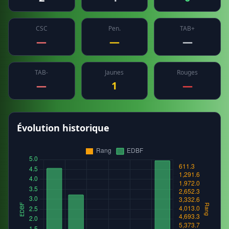
CSC
Pen.
TAB+
—
—
—
TAB-
Jaunes
Rouges
—
1
—
Évolution historique