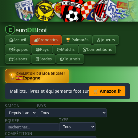
DB
euro
foot
E
Accueil
Pronostics
🏆 Palmarès
Joueurs
Équipes
Pays
Matchs
Compétitions
Saisons
Stades
Tournois
CHAMPION DU MONDE 2026 !
🏆
Espagne
Maillots, livres et équipements foot sur
🛒 Amazon.fr
SAISON
PAYS
TYPE
EQUIPE
COMPÉTITION