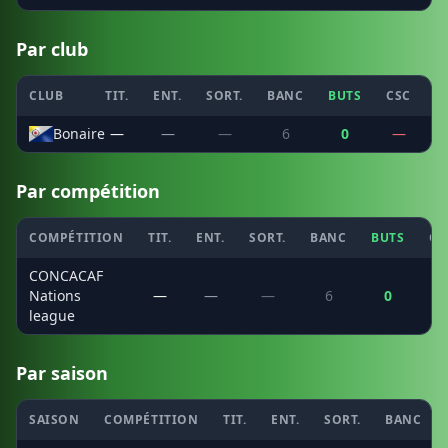
Par club
CLUB
TIT.
ENT.
SORT.
BANC
BUTS
CSC
P
Bonaire
—
—
—
6
0
—
Par compétition
COMPÉTITION
TIT.
ENT.
SORT.
BANC
BUTS
CS
CONCACAF
Nations
—
—
—
6
0
league
Par saison
SAISON
COMPÉTITION
TIT.
ENT.
SORT.
BANC