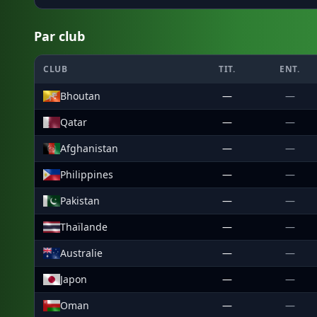
Par club
CLUB
TIT.
ENT.
Bhoutan
—
—
Qatar
—
—
Afghanistan
—
—
Philippines
—
—
Pakistan
—
—
Thaïlande
—
—
Australie
—
—
Japon
—
—
Oman
—
—