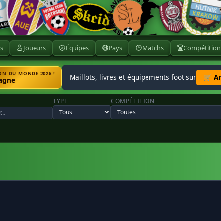
ès
Joueurs
Équipes
Pays
Matchs
Compétition
N DU MONDE 2026 !
Maillots, livres et équipements foot sur
🛒 A
agne
TYPE
COMPÉTITION