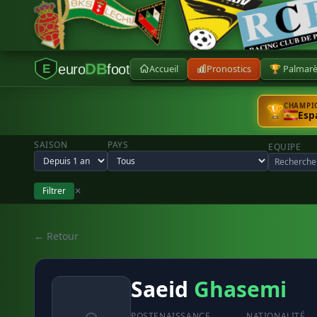
DB
euro
foot
Accueil
Pronostics
🏆 Palmar
E
CHAMPIO
🏆
Esp
SAISON
PAYS
EQUIPE
Filtrer
✕
← Retour
Saeid
Ghasemi
POSTE
NAISSANCE
NATIONALITÉ