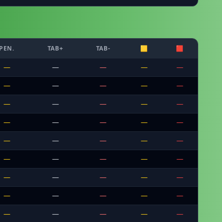
PEN.
TAB+
TAB-
🟨
🟥
—
—
—
—
—
—
—
—
—
—
—
—
—
—
—
—
—
—
—
—
—
—
—
—
—
—
—
—
—
—
—
—
—
—
—
—
—
—
—
—
—
—
—
—
—