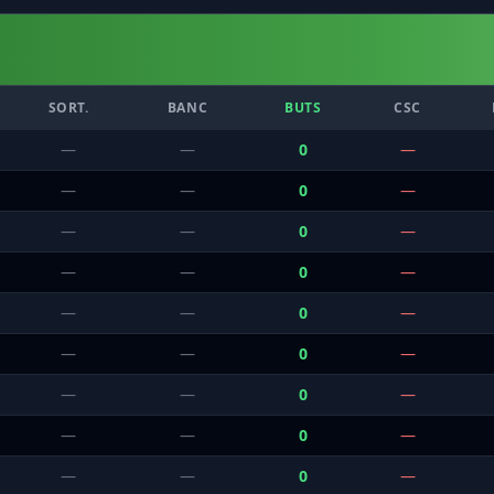
SORT.
BANC
BUTS
CSC
—
—
0
—
—
—
0
—
—
—
0
—
—
—
0
—
—
—
0
—
—
—
0
—
—
—
0
—
—
—
0
—
—
—
0
—