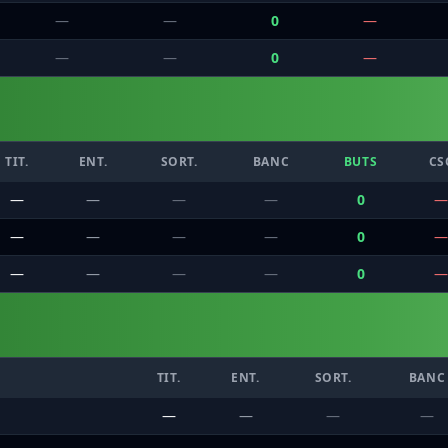
—
—
0
—
—
—
0
—
TIT.
ENT.
SORT.
BANC
BUTS
CS
—
—
—
—
0
—
—
—
—
—
0
—
—
—
—
—
0
—
TIT.
ENT.
SORT.
BANC
—
—
—
—