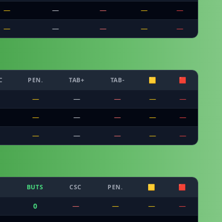
—
—
—
—
—
—
—
—
—
—
C
PEN.
TAB+
TAB-
🟨
🟥
—
—
—
—
—
—
—
—
—
—
—
—
—
—
—
BUTS
CSC
PEN.
🟨
🟥
0
—
—
—
—