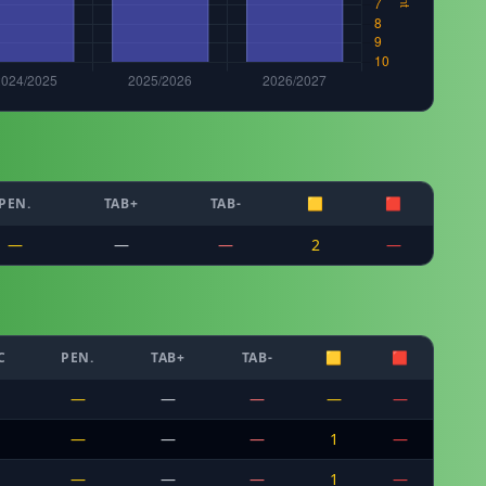
PEN.
TAB+
TAB-
🟨
🟥
—
—
—
2
—
C
PEN.
TAB+
TAB-
🟨
🟥
—
—
—
—
—
—
—
—
1
—
—
—
—
1
—