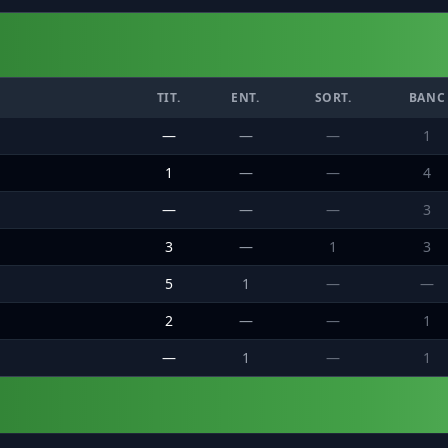
TIT.
ENT.
SORT.
BANC
—
—
—
1
1
—
—
4
—
—
—
3
3
—
1
3
5
1
—
—
2
—
—
1
—
1
—
1