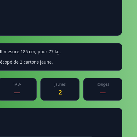
 Il mesure 185 cm, pour 77 kg.
 écopé de 2 cartons jaune.
TAB-
Jaunes
Rouges
—
2
—