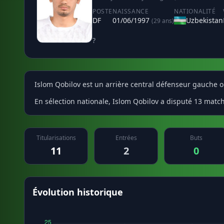
POSTE
NAISSANCE
NATIONALITÉ
DF
01/06/1997
Uzbekistan
(29 ans)
?
Islom Qobilov est un arrière central défenseur gauche o
En sélection nationale, Islom Qobilov a disputé 13 match
Titularisations
Entrées
Buts
11
2
0
Évolution historique