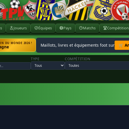
ès
Joueurs
Équipes
Pays
Matchs
Compétition
N DU MONDE 2026 !
Maillots, livres et équipements foot sur
🛒 A
agne
TYPE
COMPÉTITION