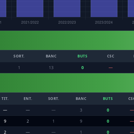
SORT.
BANC
BUTS
CSC
1
13
0
—
TIT.
ENT.
SORT.
BANC
BUTS
CS
—
—
—
3
0
—
9
2
1
9
0
—
2
—
—
1
0
—