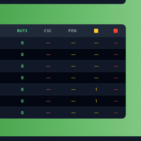
BUTS
CSC
PEN.
🟨
🟥
0
—
—
—
—
0
—
—
—
—
0
—
—
—
—
0
—
—
—
—
0
—
—
1
—
0
—
—
1
—
0
—
—
—
—