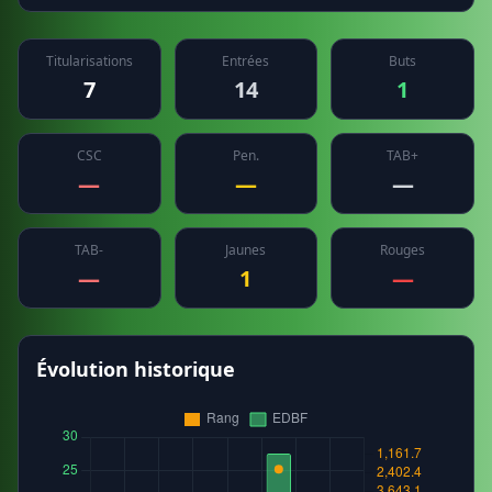
Titularisations
Entrées
Buts
7
14
1
CSC
Pen.
TAB+
—
—
—
TAB-
Jaunes
Rouges
—
1
—
Évolution historique