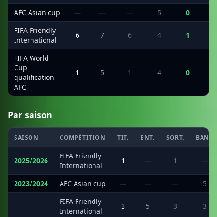
AFC Asian cup
—
—
—
5
0
FIFA Friendly
6
7
6
4
1
International
FIFA World
Cup
1
5
1
4
0
qualification -
AFC
Par saison
SAISON
COMPÉTITION
TIT.
ENT.
SORT.
BANC
FIFA Friendly
2025/2026
1
—
1
—
International
2023/2024
AFC Asian cup
—
—
—
5
FIFA Friendly
·
3
5
3
3
International