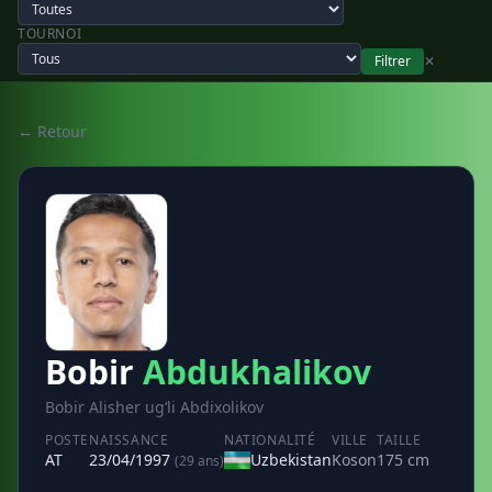
TOURNOI
Filtrer
✕
← Retour
Bobir
Abdukhalikov
Bobir Alisher ugʻli Abdixolikov
POSTE
NAISSANCE
NATIONALITÉ
VILLE
TAILLE
AT
23/04/1997
Uzbekistan
Koson
175 cm
(29 ans)