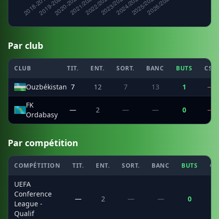
Par club
CLUB
TIT.
ENT.
SORT.
BANC
BUTS
CSC
Ouzbékistan
7
12
7
13
1
—
FK
—
2
—
—
0
—
Ordabasy
Par compétition
COMPÉTITION
TIT.
ENT.
SORT.
BANC
BUTS
CS
UEFA
Conference
—
2
—
—
0
League -
Qualif