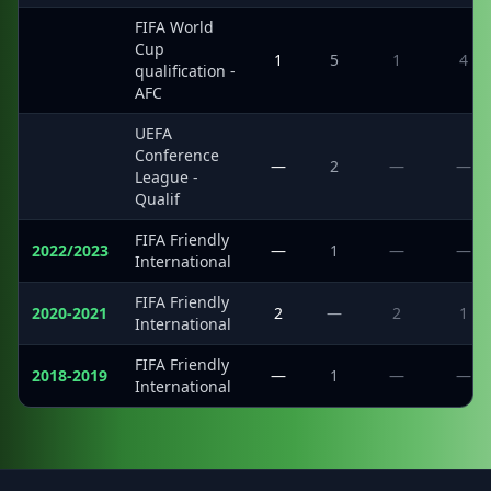
FIFA World
Cup
·
1
5
1
4
qualification -
AFC
UEFA
Conference
·
—
2
—
—
League -
Qualif
FIFA Friendly
2022/2023
—
1
—
—
International
FIFA Friendly
2020-2021
2
—
2
1
International
FIFA Friendly
2018-2019
—
1
—
—
International