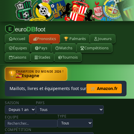
DB
euro
foot
E
Accueil
Pronostics
🏆 Palmarès
Joueurs
Équipes
Pays
Matchs
Compétitions
Saisons
Stades
Tournois
CHAMPION DU MONDE 2026 !
🏆
Espagne
Maillots, livres et équipements foot sur
🛒 Amazon.fr
SAISON
PAYS
TYPE
EQUIPE
COMPÉTITION