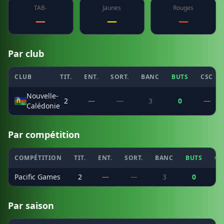
TAB-
Jaunes
Rouges
—
—
—
Par club
CLUB
TIT.
ENT.
SORT.
BANC
BUTS
CSC
Nouvelle-
2
—
—
3
0
—
Calédonie
Par compétition
COMPÉTITION
TIT.
ENT.
SORT.
BANC
BUTS
CS
Pacific Games
2
—
—
3
0
Par saison