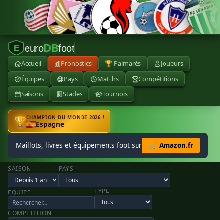
DB
euro
foot
E
Accueil
Pronostics
🏆 Palmarès
Joueurs
Équipes
Pays
Matchs
Compétitions
Saisons
Stades
Tournois
CHAMPION DU MONDE 2026 !
🏆
Espagne
Maillots, livres et équipements foot sur
🛒 Amazon.fr
SAISON
PAYS
TYPE
EQUIPE
COMPÉTITION