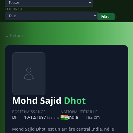
TOURNOI
Filtrer
✕
← Retour
Mohd Sajid
Dhot
POSTE
NAISSANCE
NATIONALITÉ
TAILLE
DF
10/12/1997
India
182 cm
(28 ans)
Mohd Sajid Dhot, est un arrière central India, né le