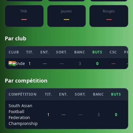
TAB-
Jaunes
Rouges
—
—
—
Par club
CLUB
TIT.
ENT.
SORT.
BANC
BUTS
CSC
PEN
Inde
1
—
—
3
0
—
—
Par compétition
COMPÉTITION
TIT.
ENT.
SORT.
BANC
BUTS
C
South Asian
Football
1
—
—
3
0
Federation
Championship