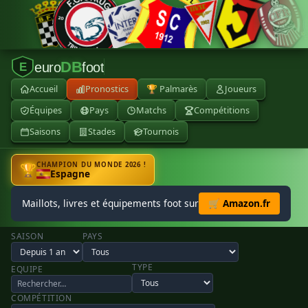
DB
euro
foot
E
Accueil
Pronostics
🏆 Palmarès
Joueurs
Équipes
Pays
Matchs
Compétitions
Saisons
Stades
Tournois
CHAMPION DU MONDE 2026 !
🏆
Espagne
Maillots, livres et équipements foot sur
🛒 Amazon.fr
SAISON
PAYS
TYPE
EQUIPE
COMPÉTITION