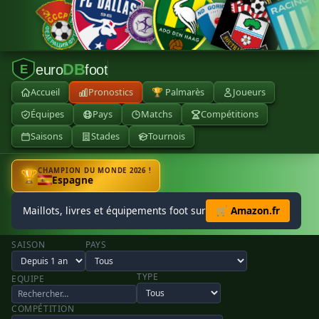
DB
euro
foot
E
Accueil
Pronostics
🏆 Palmarès
Joueurs
Équipes
Pays
Matchs
Compétitions
Saisons
Stades
Tournois
CHAMPION DU MONDE 2026 !
🏆
Espagne
Maillots, livres et équipements foot sur
🛒 Amazon.fr
SAISON
PAYS
TYPE
EQUIPE
COMPÉTITION