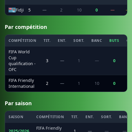
Fidji
5
—
2
10
0
—
—
Par compétition
COMPÉTITION
TIT.
ENT.
SORT.
BANC
BUTS
CS
FIFA World
Cup
3
—
1
—
0
qualification -
OFC
FIFA Friendly
2
—
1
10
0
International
Par saison
SAISON
COMPÉTITION
TIT.
ENT.
SORT.
BANC
FIFA Friendly
2025/2026
1
—
—
—