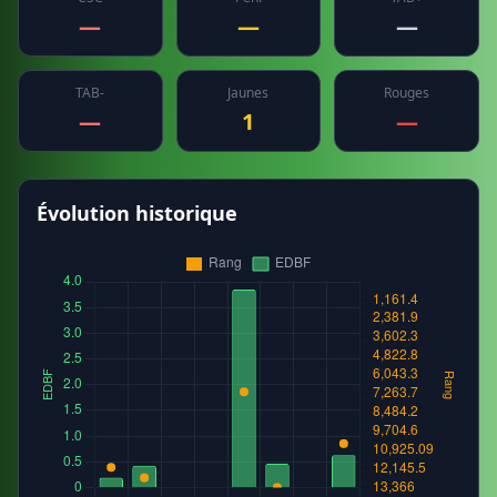
—
—
—
TAB-
Jaunes
Rouges
—
1
—
Évolution historique