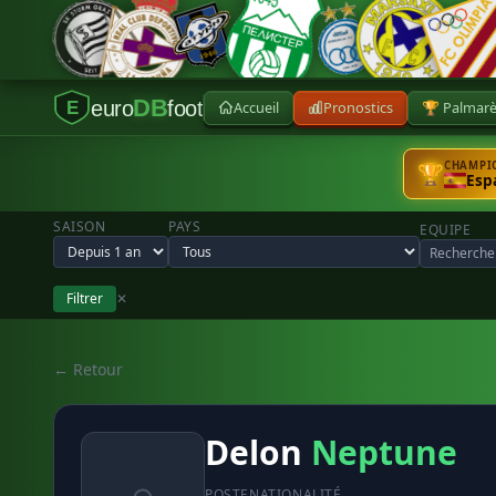
DB
euro
foot
Accueil
Pronostics
🏆 Palmar
E
CHAMPIO
🏆
Esp
SAISON
PAYS
EQUIPE
Filtrer
✕
← Retour
Delon
Neptune
POSTE
NATIONALITÉ