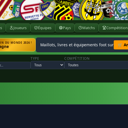
ès
Joueurs
Équipes
Pays
Matchs
Compétition
N DU MONDE 2026 !
Maillots, livres et équipements foot sur
🛒 A
agne
TYPE
COMPÉTITION