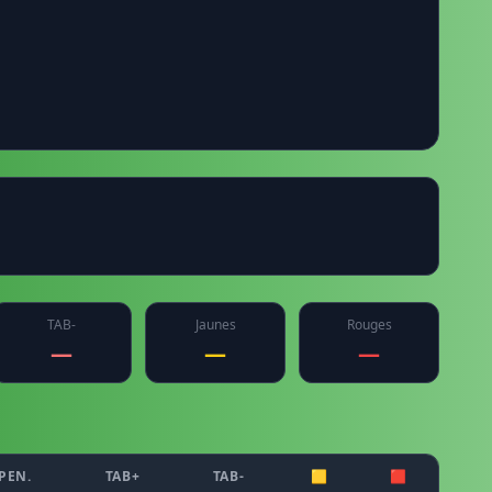
TAB-
Jaunes
Rouges
—
—
—
PEN.
TAB+
TAB-
🟨
🟥