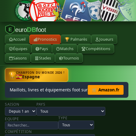
DB
euro
foot
E
Accueil
Pronostics
🏆 Palmarès
Joueurs
Équipes
Pays
Matchs
Compétitions
Saisons
Stades
Tournois
CHAMPION DU MONDE 2026 !
🏆
Espagne
Maillots, livres et équipements foot sur
🛒 Amazon.fr
SAISON
PAYS
TYPE
EQUIPE
COMPÉTITION