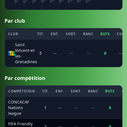
Par club
CLUB
TIT.
ENT.
SORT.
BANC
BUTS
CSC
Saint
Vincent-et-
5
—
—
—
0
—
les-
Grenadines
Par compétition
COMPÉTITION
TIT.
ENT.
SORT.
BANC
BUTS
CS
CONCACAF
Nations
1
—
—
—
0
league
FIFA Friendly
2
—
—
—
0