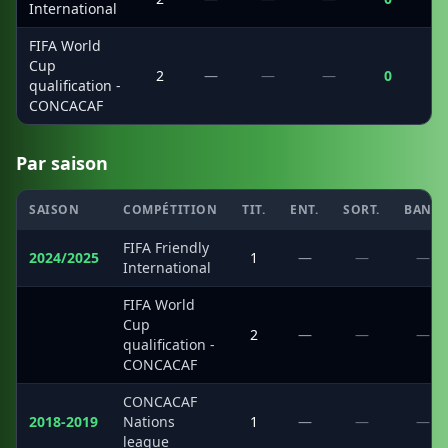
International
FIFA World
Cup
2
—
—
—
0
qualification -
CONCACAF
Par saison
SAISON
COMPÉTITION
TIT.
ENT.
SORT.
BANC
FIFA Friendly
2024/2025
1
—
—
—
International
FIFA World
Cup
·
2
—
—
—
qualification -
CONCACAF
CONCACAF
2018-2019
Nations
1
—
—
—
league