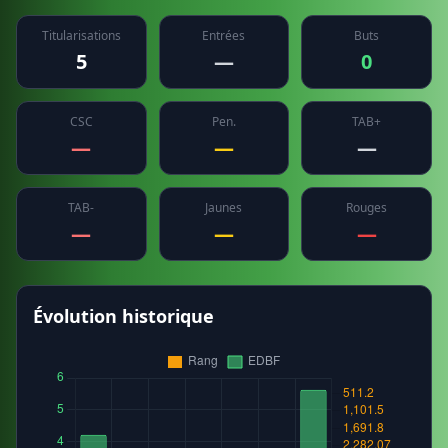
Titularisations
Entrées
Buts
5
—
0
CSC
Pen.
TAB+
—
—
—
TAB-
Jaunes
Rouges
—
—
—
Évolution historique