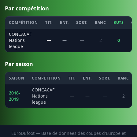
Par compétition
COMPÉTITION
TIT.
ENT.
SORT.
BANC
BUTS
CS
CONCACAF
Nations
—
—
—
2
0
league
Par saison
SAISON
COMPÉTITION
TIT.
ENT.
SORT.
BANC
CONCACAF
2018-
Nations
—
—
—
2
2019
league
EuroDBfoot — Base de données des coupes d'Europe et