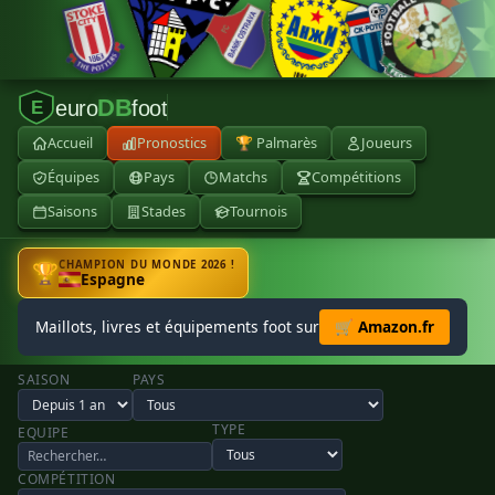
DB
euro
foot
E
Accueil
Pronostics
🏆 Palmarès
Joueurs
Équipes
Pays
Matchs
Compétitions
Saisons
Stades
Tournois
CHAMPION DU MONDE 2026 !
🏆
Espagne
Maillots, livres et équipements foot sur
🛒 Amazon.fr
SAISON
PAYS
TYPE
EQUIPE
COMPÉTITION