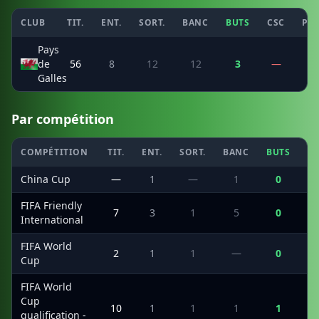
CLUB
TIT.
ENT.
SORT.
BANC
BUTS
CSC
PEN
Pays
de
56
8
12
12
3
—
—
Galles
Par compétition
COMPÉTITION
TIT.
ENT.
SORT.
BANC
BUTS
C
China Cup
—
1
—
1
0
FIFA Friendly
7
3
1
5
0
International
FIFA World
2
1
1
—
0
Cup
FIFA World
Cup
10
1
1
1
1
qualification -