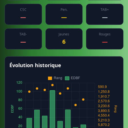
CSC
Pen.
TAB+
—
—
—
TAB-
Jaunes
Rouges
—
6
—
Évolution historique