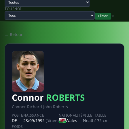
TOURNOI
Filtrer
✕
← Retour
Connor
ROBERTS
Connor Richard John Roberts
POSTE
NAISSANCE
NATIONALITÉ
VILLE
TAILLE
DF
23/09/1995
Wales
Neath
175 cm
(30 ans)
POIDS