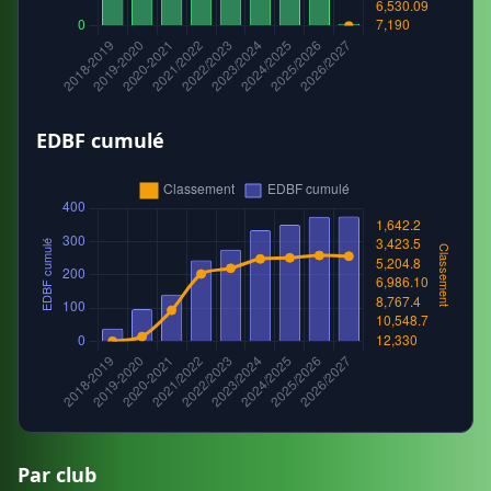
EDBF cumulé
Par club