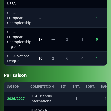
UEFA
UEFA
European
4
—
1
—
1
Championship
UEFA
European
17
—
2
1
0
Championship
- Qualif
UEFA Nations
16
2
6
4
1
League
Par saison
SAISON
COMPÉTITION
TIT.
ENT.
SORT.
BANC
FIFA Friendly
2026/2027
—
1
—
1
International
FIFA World