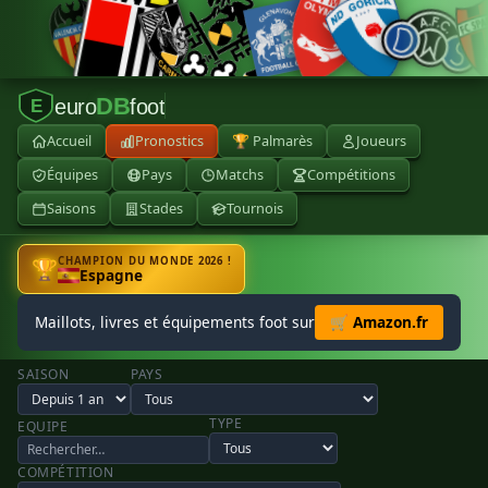
DB
euro
foot
E
Accueil
Pronostics
🏆 Palmarès
Joueurs
Équipes
Pays
Matchs
Compétitions
Saisons
Stades
Tournois
CHAMPION DU MONDE 2026 !
🏆
Espagne
Maillots, livres et équipements foot sur
🛒 Amazon.fr
SAISON
PAYS
TYPE
EQUIPE
COMPÉTITION