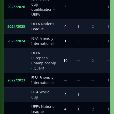
Cup
2025/2026
3
—
—
1
qualification -
UEFA
UEFA Nations
2024/2025
4
1
2
1
League
FIFA Friendly
2023/2024
1
—
—
1
International
UEFA
European
·
10
—
2
—
Championship
- Qualif
FIFA Friendly
2022/2023
—
—
—
1
International
FIFA World
·
2
1
1
—
Cup
UEFA Nations
·
4
1
2
1
League