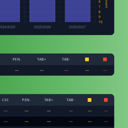
PEN.
TAB+
TAB-
🟨
🟥
—
—
—
—
—
CSC
PEN.
TAB+
TAB-
🟨
🟥
—
—
—
—
—
—
—
—
—
—
—
—