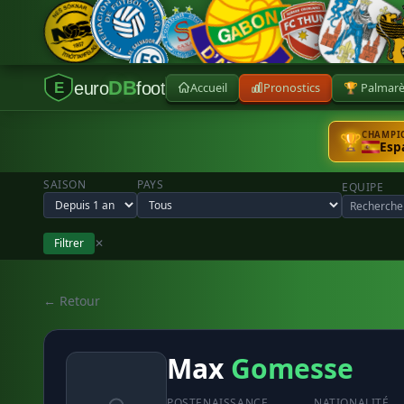
DB
euro
foot
Accueil
Pronostics
🏆 Palmar
E
CHAMPIO
🏆
Esp
SAISON
PAYS
EQUIPE
Filtrer
✕
← Retour
Max
Gomesse
POSTE
NAISSANCE
NATIONALITÉ