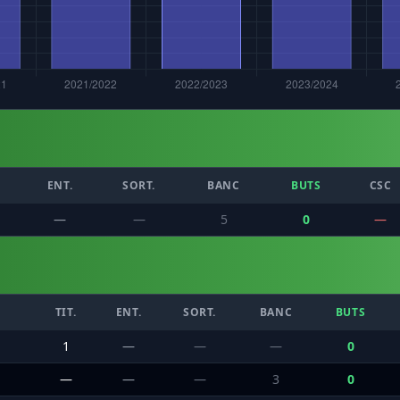
.
ENT.
SORT.
BANC
BUTS
CSC
—
—
5
0
—
TIT.
ENT.
SORT.
BANC
BUTS
1
—
—
—
0
—
—
—
3
0