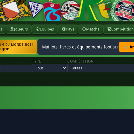
ès
Joueurs
Équipes
Pays
Matchs
Compétition
N DU MONDE 2026 !
Maillots, livres et équipements foot sur
🛒 A
agne
TYPE
COMPÉTITION