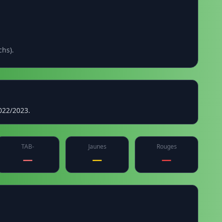
chs).
022/2023.
TAB-
Jaunes
Rouges
—
—
—