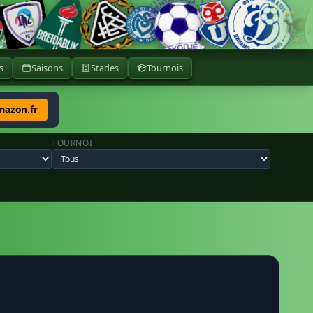
s
Saisons
Stades
Tournois
mazon.fr
TOURNOI