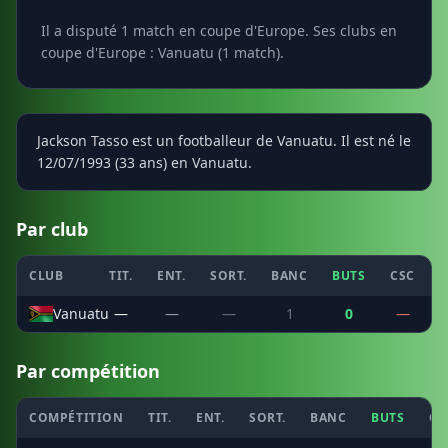
Il a disputé 1 match en coupe d'Europe. Ses clubs en
coupe d'Europe : Vanuatu (1 match).
Jackson Tasso est un footballeur de Vanuatu. Il est né le
12/07/1993 (33 ans) en Vanuatu.
Par club
CLUB
TIT.
ENT.
SORT.
BANC
BUTS
CSC
P
Vanuatu
—
—
—
1
0
—
Par compétition
COMPÉTITION
TIT.
ENT.
SORT.
BANC
BUTS
CS