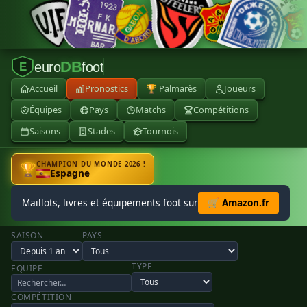
DB
euro
foot
E
Accueil
Pronostics
🏆 Palmarès
Joueurs
Équipes
Pays
Matchs
Compétitions
Saisons
Stades
Tournois
CHAMPION DU MONDE 2026 !
🏆
Espagne
Maillots, livres et équipements foot sur
🛒 Amazon.fr
SAISON
PAYS
TYPE
EQUIPE
COMPÉTITION