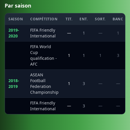
Par saison
SAISON
COMPÉTITION
TIT.
ENT.
SORT.
BANC
2019-
FIFA Friendly
—
1
—
1
2020
International
FIFA World
Cup
·
1
1
1
3
qualification -
AFC
ASEAN
2018-
Football
1
3
—
—
2019
Federation
Championship
FIFA Friendly
·
—
3
—
—
International