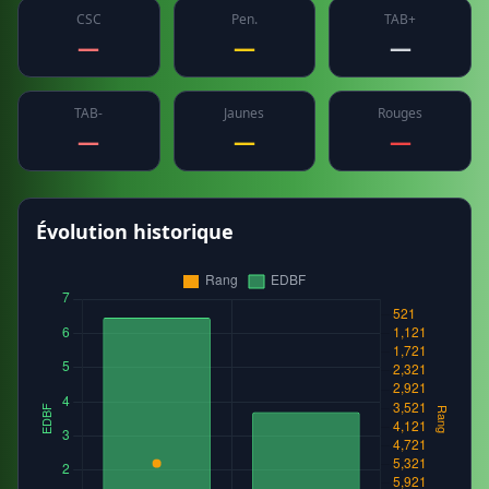
CSC
Pen.
TAB+
—
—
—
TAB-
Jaunes
Rouges
—
—
—
Évolution historique