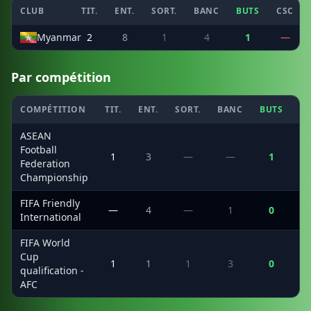
CLUB
TIT.
ENT.
SORT.
BANC
BUTS
CSC
Myanmar
2
8
1
4
1
—
Par compétition
COMPÉTITION
TIT.
ENT.
SORT.
BANC
BUTS
C
ASEAN
Football
1
3
—
—
1
Federation
Championship
FIFA Friendly
—
4
—
1
0
International
FIFA World
Cup
1
1
1
3
0
qualification -
AFC