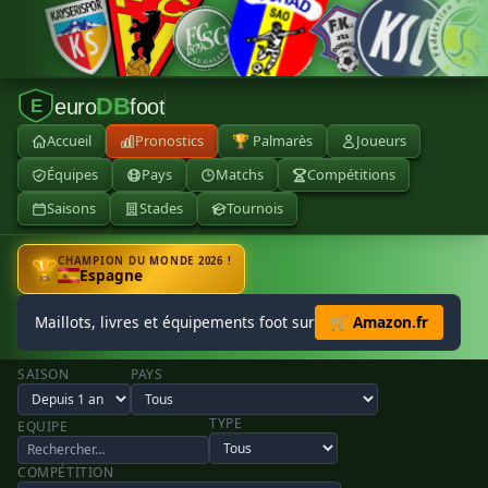
DB
euro
foot
E
Accueil
Pronostics
🏆 Palmarès
Joueurs
Équipes
Pays
Matchs
Compétitions
Saisons
Stades
Tournois
CHAMPION DU MONDE 2026 !
🏆
Espagne
Maillots, livres et équipements foot sur
🛒 Amazon.fr
SAISON
PAYS
TYPE
EQUIPE
COMPÉTITION