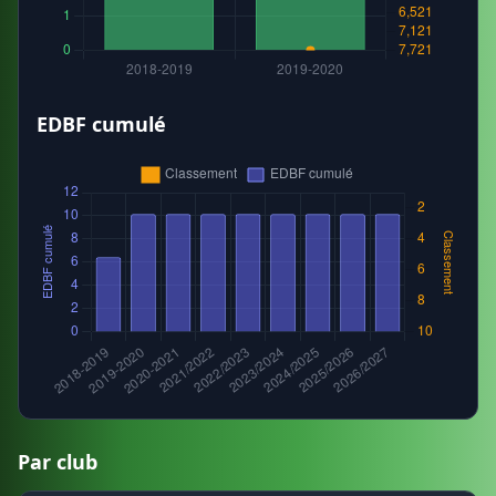
EDBF cumulé
Par club