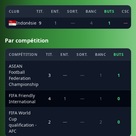
CLUB
TIT.
ENT.
SORT.
BANC
BUTS
CSC
Indonésie
9
1
—
4
1
—
Par compétition
COMPÉTITION
TIT.
ENT.
SORT.
BANC
BUTS
C
ASEAN
Football
3
—
—
1
1
Federation
Championship
FIFA Friendly
4
1
—
1
0
International
FIFA World
Cup
2
—
—
2
0
qualification -
AFC