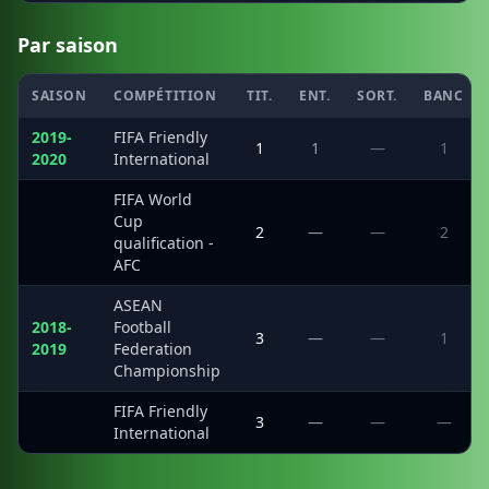
Par saison
SAISON
COMPÉTITION
TIT.
ENT.
SORT.
BANC
2019-
FIFA Friendly
1
1
—
1
2020
International
FIFA World
Cup
·
2
—
—
2
qualification -
AFC
ASEAN
2018-
Football
3
—
—
1
2019
Federation
Championship
FIFA Friendly
·
3
—
—
—
International