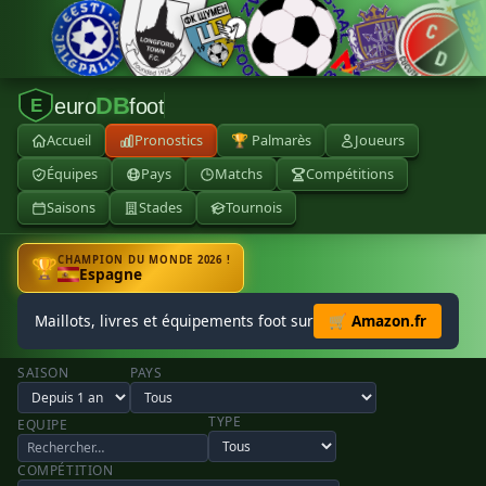
DB
euro
foot
E
Accueil
Pronostics
🏆 Palmarès
Joueurs
Équipes
Pays
Matchs
Compétitions
Saisons
Stades
Tournois
CHAMPION DU MONDE 2026 !
🏆
Espagne
Maillots, livres et équipements foot sur
🛒 Amazon.fr
SAISON
PAYS
TYPE
EQUIPE
COMPÉTITION