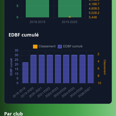
EDBF cumulé
Par club