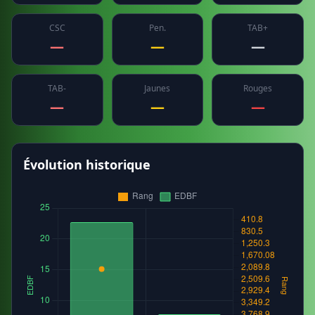
CSC
Pen.
TAB+
—
—
—
TAB-
Jaunes
Rouges
—
—
—
Évolution historique