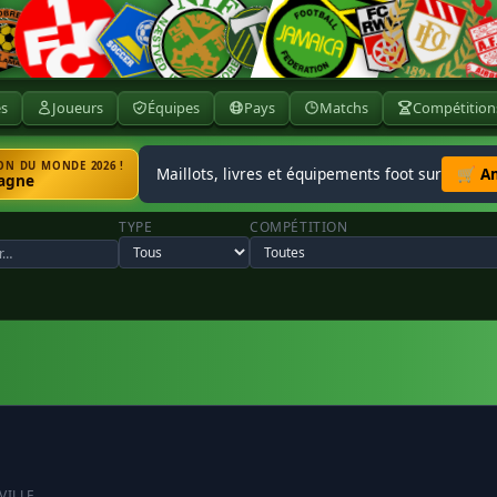
ès
Joueurs
Équipes
Pays
Matchs
Compétition
N DU MONDE 2026 !
Maillots, livres et équipements foot sur
🛒 A
agne
TYPE
COMPÉTITION
VILLE