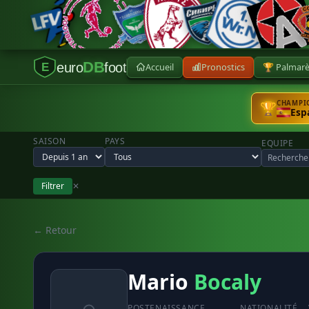
DB
euro
foot
Accueil
Pronostics
🏆 Palmar
E
CHAMPIO
🏆
Esp
SAISON
PAYS
EQUIPE
Filtrer
✕
← Retour
Mario
Bocaly
POSTE
NAISSANCE
NATIONALITÉ