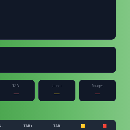
TAB-
Jaunes
Rouges
—
—
—
N.
TAB+
TAB-
🟨
🟥