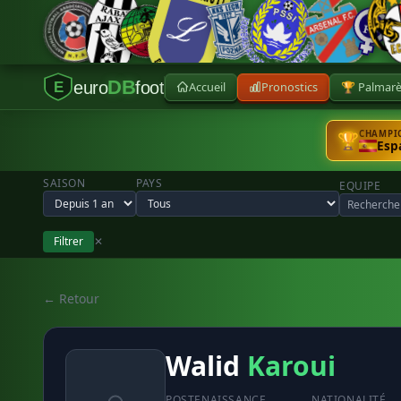
DB
euro
foot
Accueil
Pronostics
🏆 Palmar
E
CHAMPIO
🏆
Esp
SAISON
PAYS
EQUIPE
Filtrer
✕
← Retour
Walid
Karoui
POSTE
NAISSANCE
NATIONALITÉ