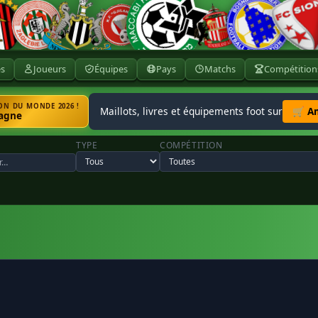
ès
Joueurs
Équipes
Pays
Matchs
Compétition
N DU MONDE 2026 !
Maillots, livres et équipements foot sur
🛒 A
agne
TYPE
COMPÉTITION