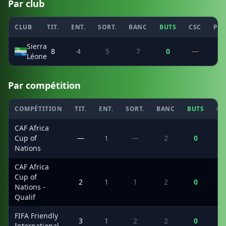
Par club
CLUB
TIT.
ENT.
SORT.
BANC
BUTS
CSC
PEN
Sierra
8
4
5
7
0
—
—
Léone
Par compétition
COMPÉTITION
TIT.
ENT.
SORT.
BANC
BUTS
CS
CAF Africa
Cup of
—
1
—
2
0
Nations
CAF Africa
Cup of
2
1
1
2
0
Nations -
Qualif
FIFA Friendly
3
1
2
2
0
International