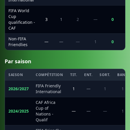
FIFA World
Cup
3
1
2
—
0
qualification -
CAF
Non-FIFA
—
—
—
1
0
Friendlies
Par saison
SAISON
COMPÉTITION
TIT.
ENT.
SORT.
BANC
FIFA Friendly
2026/2027
1
—
1
1
International
CAF Africa
Cup of
2024/2025
—
—
—
1
Nations -
Qualif