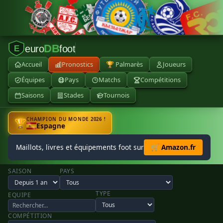
DB
euro
foot
E
Accueil
Pronostics
🏆 Palmarès
Joueurs
Équipes
Pays
Matchs
Compétitions
Saisons
Stades
Tournois
CHAMPION DU MONDE 2026 !
🏆
Espagne
Maillots, livres et équipements foot sur
🛒 Amazon.fr
SAISON
PAYS
TYPE
EQUIPE
COMPÉTITION