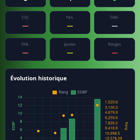
CSC
Pen.
TAB+
—
—
—
TAB-
Jaunes
Rouges
—
—
—
Évolution historique