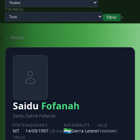
TOURNOI
Filtrer
✕
← Retour
Saidu
Fofanah
Saidu Sahid Fofanah
POSTE
NAISSANCE
NATIONALITÉ
VILLE
MT
14/09/1997
Sierra Leone
Freetown
(28 ans)
TAILLE