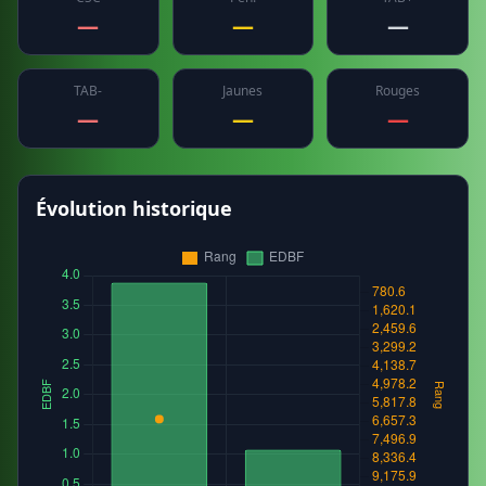
—
—
—
TAB-
Jaunes
Rouges
—
—
—
Évolution historique