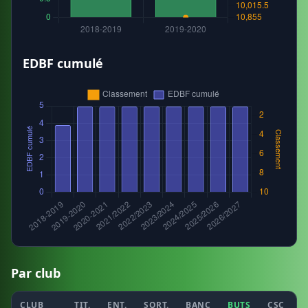
EDBF cumulé
Par club
CLUB
TIT.
ENT.
SORT.
BANC
BUTS
CSC
P