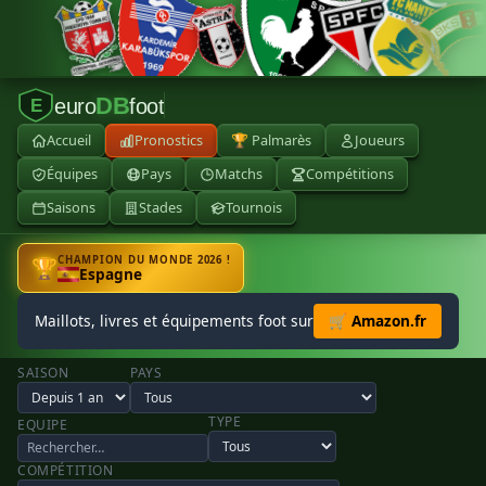
DB
euro
foot
E
Accueil
Pronostics
🏆 Palmarès
Joueurs
Équipes
Pays
Matchs
Compétitions
Saisons
Stades
Tournois
CHAMPION DU MONDE 2026 !
🏆
Espagne
Maillots, livres et équipements foot sur
🛒 Amazon.fr
SAISON
PAYS
TYPE
EQUIPE
COMPÉTITION