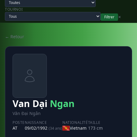
TOURNOI
Filtrer
✕
← Retour
Van Dại
Ngan
Văn Đại Ngân
POSTE
NAISSANCE
NATIONALITÉ
TAILLE
AT
09/02/1992
Vietnam
173 cm
(34 ans)