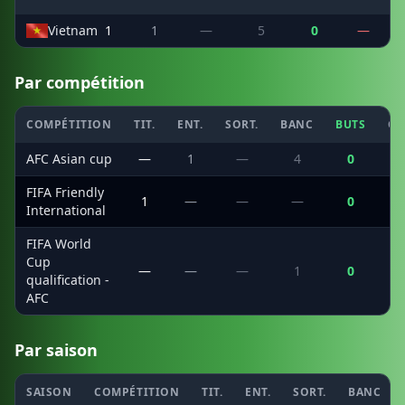
Vietnam
1
1
—
5
0
—
Par compétition
COMPÉTITION
TIT.
ENT.
SORT.
BANC
BUTS
CS
AFC Asian cup
—
1
—
4
0
FIFA Friendly
1
—
—
—
0
International
FIFA World
Cup
—
—
—
1
0
qualification -
AFC
Par saison
SAISON
COMPÉTITION
TIT.
ENT.
SORT.
BANC