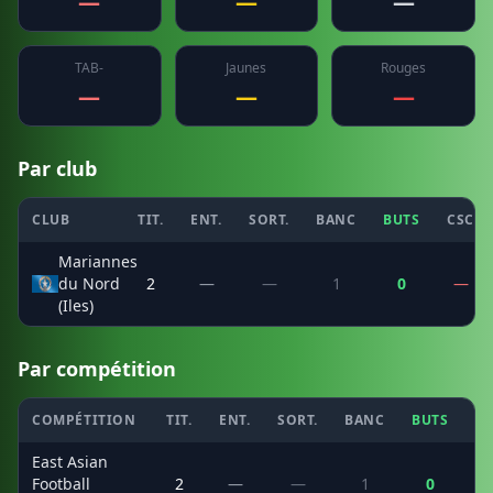
—
—
—
TAB-
Jaunes
Rouges
—
—
—
Par club
CLUB
TIT.
ENT.
SORT.
BANC
BUTS
CSC
Mariannes
du Nord
2
—
—
1
0
—
(Iles)
Par compétition
COMPÉTITION
TIT.
ENT.
SORT.
BANC
BUTS
C
East Asian
Football
2
—
—
1
0