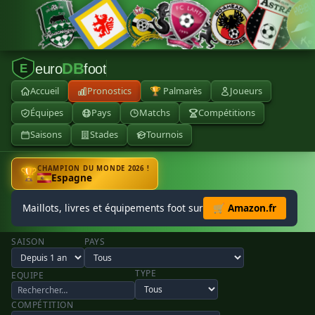
DB
euro
foot
E
Accueil
Pronostics
🏆 Palmarès
Joueurs
Équipes
Pays
Matchs
Compétitions
Saisons
Stades
Tournois
CHAMPION DU MONDE 2026 !
🏆
Espagne
Maillots, livres et équipements foot sur
🛒 Amazon.fr
SAISON
PAYS
TYPE
EQUIPE
COMPÉTITION