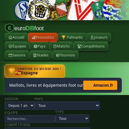
DB
euro
foot
E
Accueil
Pronostics
🏆 Palmarès
Joueurs
Équipes
Pays
Matchs
Compétitions
Saisons
Stades
Tournois
CHAMPION DU MONDE 2026 !
🏆
Espagne
Maillots, livres et équipements foot sur
🛒 Amazon.fr
SAISON
PAYS
TYPE
EQUIPE
COMPÉTITION