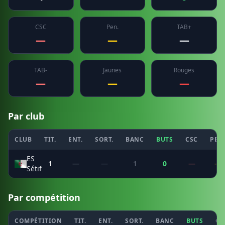
CSC
Pen.
TAB+
—
—
—
TAB-
Jaunes
Rouges
—
—
—
Par club
CLUB
TIT.
ENT.
SORT.
BANC
BUTS
CSC
PEN
ES
1
—
—
1
0
—
—
Sétif
Par compétition
COMPÉTITION
TIT.
ENT.
SORT.
BANC
BUTS
CS