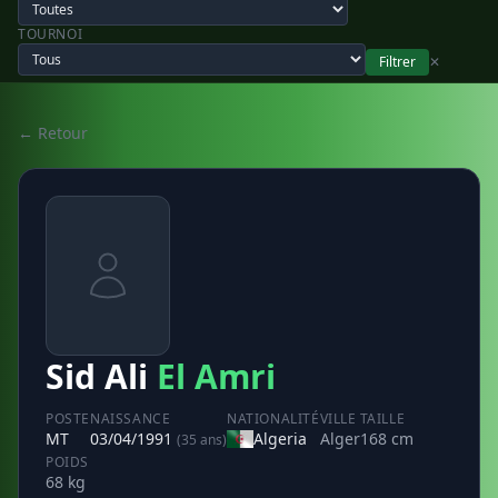
TOURNOI
Filtrer
✕
← Retour
Sid Ali
El Amri
POSTE
NAISSANCE
NATIONALITÉ
VILLE
TAILLE
MT
03/04/1991
Algeria
Alger
168 cm
(35 ans)
POIDS
68 kg